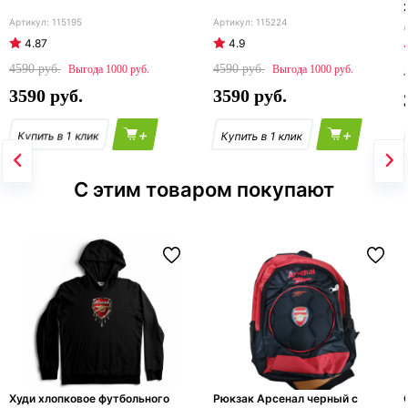
115195
115224
4.87
4.9
4590
4590
1000
1000
3590
3590
+
+
С этим товаром покупают
Худи хлопковое футбольного
Рюкзак Арсенал черный с