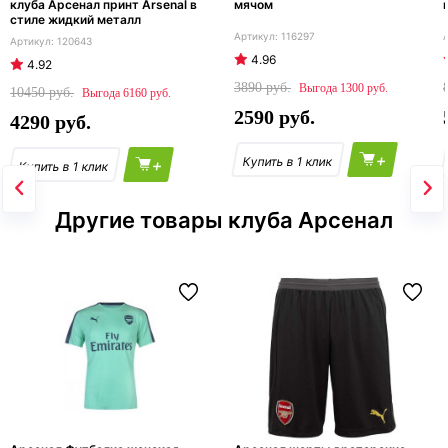
клуба Арсенал принт Arsenal в
мячом
стиле жидкий металл
116297
120643
4.96
4.92
3890
1300
10450
6160
2590
4290
+
+
Другие товары клуба Арсенал