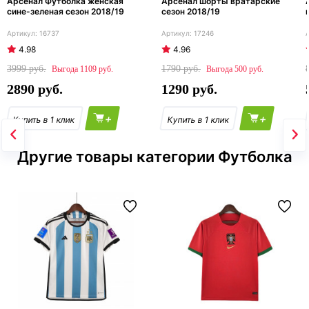
Арсенал Футболка женская
Арсенал шорты вратарские
сине-зеленая сезон 2018/19
сезон 2018/19
16737
17246
4.98
4.96
3999
1790
1109
500
2890
1290
+
+
Другие товары категории Футболка