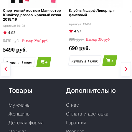
Спортивный костюм Манчестер
Клубный шарф Ливерпуля
Юнайтед розово-красный сезон
флисовый
2018/19
19461
19128
4.97
4.92
990
300
8430
2940
690
5490
+
+
Товары
Дополнительно
Мужчины
О нас
Женщины
Оплата и доставка
Детская форма
Гарантия
Одежда
Возврат