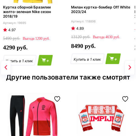
Куртка сборной Бразилии
Милан куртка-бомбер Off White
желто-зеленая Nike сезон
2023/24
2018/19
118898
19695
4.89
4.97
13120
4630
5490
1200
8490
4290
+
+
Другие пользователи также смотрят