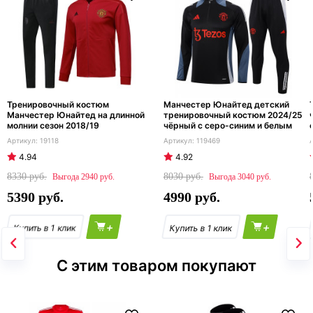
Тренировочный костюм
Манчестер Юнайтед детский
Манчестер Юнайтед на длинной
тренировочный костюм 2024/25
молнии сезон 2018/19
чёрный с серо-синим и белым
19118
119469
4.94
4.92
8330
8030
2940
3040
5390
4990
+
+
С этим товаром покупают