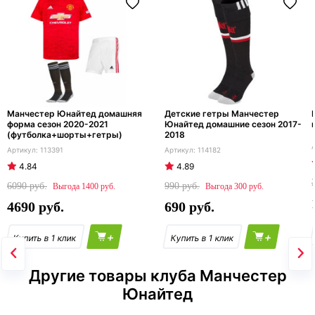
Манчестер Юнайтед домашняя
Детские гетры Манчестер
форма сезон 2020-2021
Юнайтед домашние сезон 2017-
(футболка+шорты+гетры)
2018
113391
114182
4.84
4.89
6090
990
1400
300
4690
690
+
+
Другие товары клуба Манчестер
Юнайтед