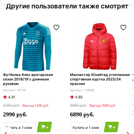
Другие пользователи также смотрят
Футболка Аякс вратарская
Манчестер Юнайтед утепленная
сезон 2018/19 с длинным
спортивная куртка 2023/24
рукавом
красная
16700
118689
4.91
4.85
4190
8890
1200
2000
2990
6890
+
+