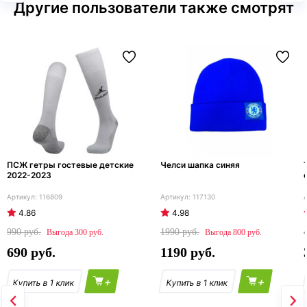
Другие пользователи также смотрят
ПСЖ гетры гостевые детские
Челси шапка синяя
2022-2023
116809
117130
4.86
4.98
990
1990
300
800
690
1190
+
+