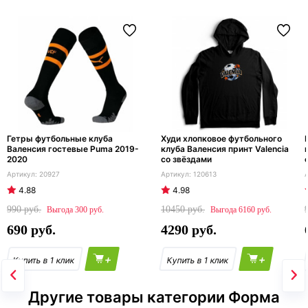
Гетры футбольные клуба
Худи хлопковое футбольного
Валенсия гостевые Puma 2019-
клуба Валенсия принт Valencia
2020
со звёздами
20927
120613
4.88
4.98
990
10450
300
6160
690
4290
+
+
Другие товары категории Форма