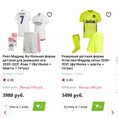
Реал Мадрид Футбольная форма
Резервная детская форма
детская для домашних игр
Атлетико Мадрид сезон 2020-
2020-2021 Азар 7 (Футболка +
2021 (футболка + шорты +
Шорты + Гетры)
гетры)
114327
114413
4.96
4.89
5390
4890
1410
1400
3980
3490
+
+