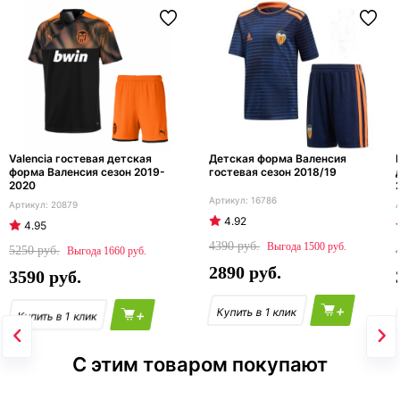
Valencia гостевая детская
Детская форма Валенсия
форма Валенсия сезон 2019-
гостевая сезон 2018/19
2020
16786
20879
4.92
4.95
4390
1500
5250
1660
2890
3590
+
+
С этим товаром покупают