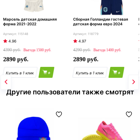
Марсель детская домашняя
Сборная Голландии гостевая
форма 2021-2022
детская форма евро 2024
115148
118779
4.96
4.97
4390
4290
1500
1400
2890
2890
+
+
Другие пользователи также смотрят