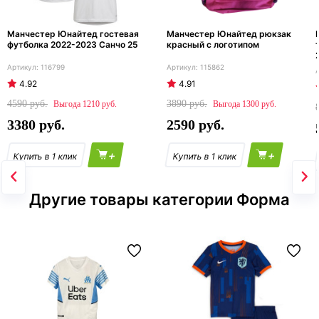
Манчестер Юнайтед гостевая
Манчестер Юнайтед рюкзак
футболка 2022-2023 Санчо 25
красный с логотипом
116799
115862
4.92
4.91
4590
3890
1210
1300
3380
2590
+
+
Другие товары категории Форма