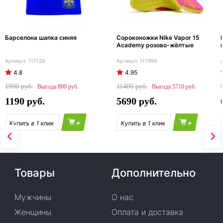
Барселона шапка синяя
Сороконожки Nike Vapor 15
Academy розово-жёлтые
117129
117999
4.8
4.95
1990
11400
800
5710
1190
5690
+
+
Товары
Дополнительно
Мужчины
О нас
Женщины
Оплата и доставка