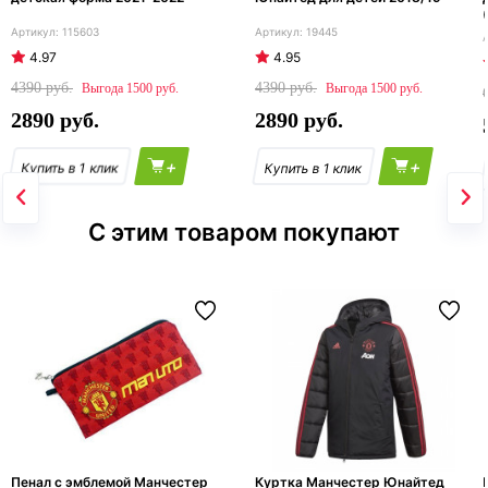
115603
19445
4.97
4.95
4390
4390
1500
1500
2890
2890
+
+
С этим товаром покупают
Пенал с эмблемой Манчестер
Куртка Манчестер Юнайтед