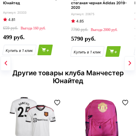
Юнайтед
стеганая черная Adidas 2019-
2020
20333
20675
4.81
4.85
659
160
7790
2000
499
5790
+
+
Другие товары клуба Манчестер
Юнайтед