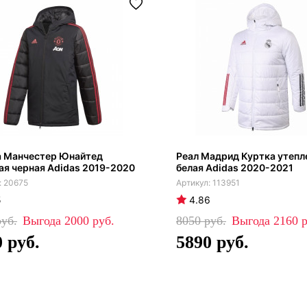
а Манчестер Юнайтед
Реал Мадрид Куртка утепл
ая черная Adidas 2019-2020
белая Adidas 2020-2021
20675
113951
5
4.86
2000
8050
2160
0
5890