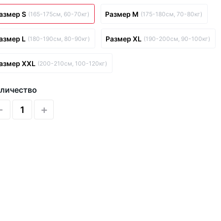
азмер S
Размер M
(165-175см, 60-70кг)
(175-180см, 70-80кг)
азмер L
Размер XL
(180-190см, 80-90кг)
(190-200см, 90-100кг)
азмер XXL
(200-210см, 100-120кг)
личество
-
+