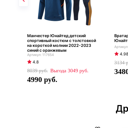
Манчестер Юнайтед детский
Вратар
спортивный костюм с толстовкой
Юнайт
на короткой молнии 2022-2023
синий с оранжевым
4.9
117654
4.8
3134
348
8039
3049
4990
Др