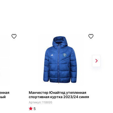
енная
Манчестер Юнайтед утепленная
Ман
вый
спортивная куртка 2023/24 синяя
спо
кра
118695
5
4