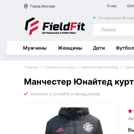
О нас
Опл
Город
Москва
Понедельник-Воскре
Мужчины
Женщины
Дети
Футбол
Главная
Сборные и клубы
Манчестер Юнайтед
Оде
Манчестер Юнайтед курт
Ар
Вы