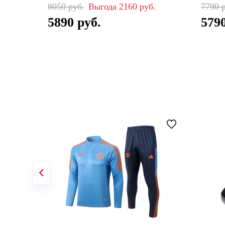
8050
2160
7790
5890
579