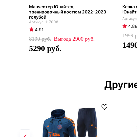
Манчестер Юнайтед
Кепка 
тренировочный костюм 2022-2023
Юнайт
голубой
117008
4.8
4.91
1999
8190
2900
149
5290
Други