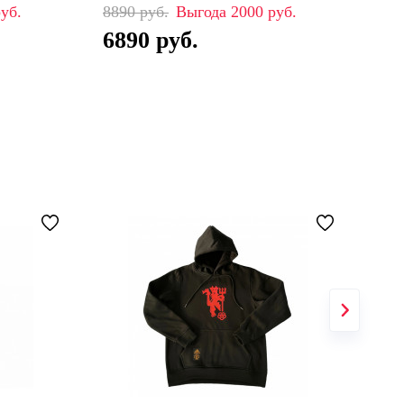
8890
2000
88
6890
6