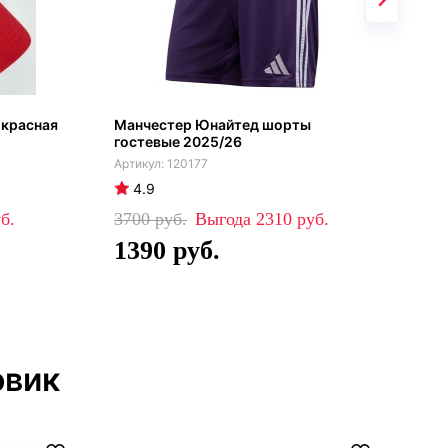
 красная
Манчестер Юнайтед шорты
Дет
гостевые 2025/26
Юна
Раш
120177
4.9
4
3700
2310
44
1390
3
овик