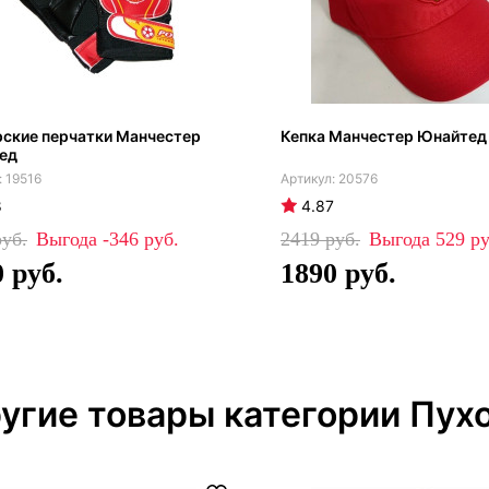
ские перчатки Манчестер
Кепка Манчестер Юнайтед
ед
19516
20576
8
4.87
-346
2419
529
0
1890
угие товары категории Пух