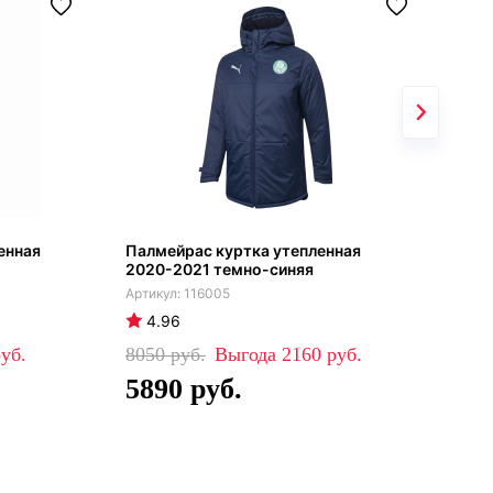
енная
Палмейрас куртка утепленная
Бар
2020-2021 темно-синяя
кур
116005
4.96
5
8050
2160
88
5890
6