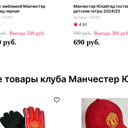
с эмблемой Манчестер
Манчестер Юнайтед госте
ед черная
детские гетры 2024/25
114297
119287
8
4.91
509
990
300
0
690
е товары клуба Манчестер 