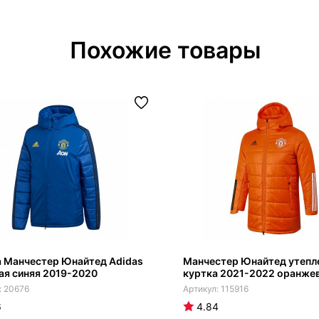
Похожие товары
а Манчестер Юнайтед Adidas
Манчестер Юнайтед утепл
ая синяя 2019-2020
куртка 2021-2022 оранже
20676
115916
6
4.84