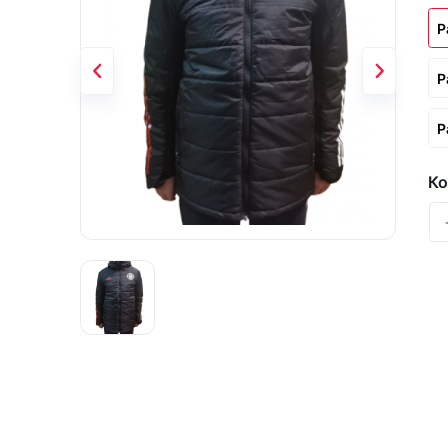
Р
Р
Р
Ко