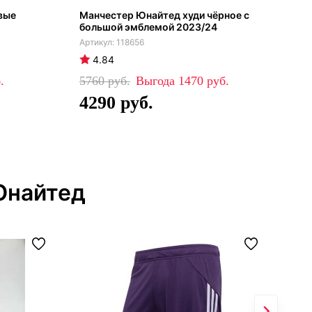
вые
Манчестер Юнайтед худи чёрное с
Ман
большой эмблемой 2023/24
тре
сер
118656
4.84
4
5760
1470
81
4290
5
Юнайтед