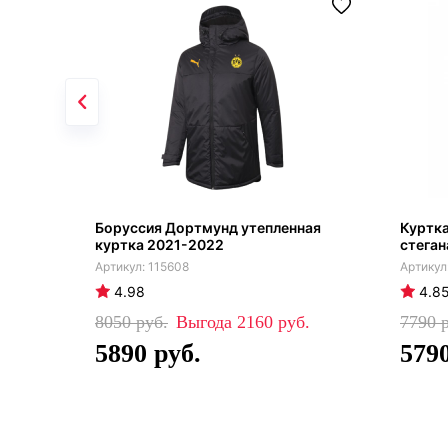
Боруссия Дортмунд утепленная
Куртк
куртка 2021-2022
стеган
115608
4.98
4.8
8050
2160
7790
5890
579