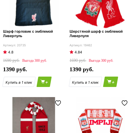
Шарф горловик с эмблемой
Шерстяной шарф с эмблемой
Ливерпуль
Ливерпуля
20735
19462
4.8
4.84
1690
1690
300
300
1390
1390
+
+