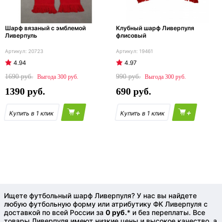
Шарф вязаный с эмблемой
Клубный шарф Ливерпуля
Ливерпуль
флисовый
20723
19461
4.94
4.97
1690
990
300
300
1390
690
+
+
Ищете футбольный шарф Ливерпуля? У нас вы найдете
любую футбольную форму или атрибутику ФК Ливерпуля с
доставкой по всей России за
0 руб.
* и без переплаты. Все
товары Ливерпуля имеют низкие цены и высокое качество, а