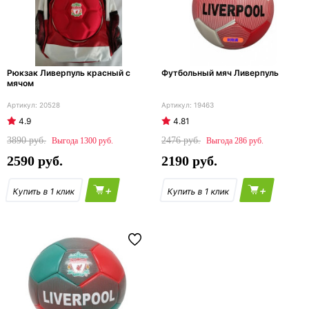
Рюкзак Ливерпуль красный с
Футбольный мяч Ливерпуль
мячом
20528
19463
4.9
4.81
3890
2476
1300
286
2590
2190
+
+