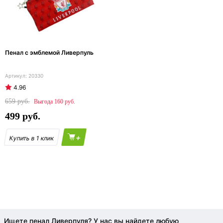
Пенал с эмблемой Ливерпуль
20330
4.96
659
160
499
+
Ищете пенал Ливерпуля? У нас вы найдете любую