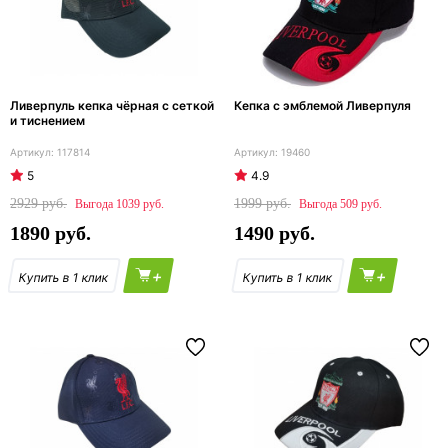
Ливерпуль кепка чёрная с сеткой
Кепка с эмблемой Ливерпуля
и тиснением
117814
19460
5
4.9
2929
1999
1039
509
1890
1490
+
+