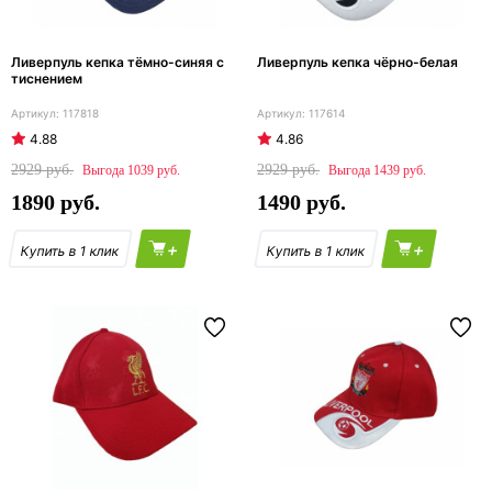
Ливерпуль кепка тёмно-синяя с
Ливерпуль кепка чёрно-белая
тиснением
117818
117614
4.88
4.86
2929
2929
1039
1439
1890
1490
+
+