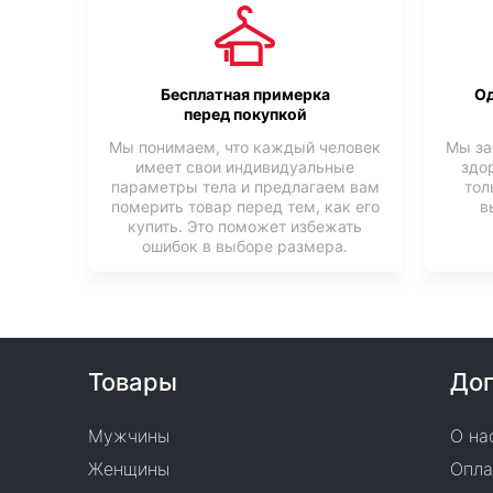
Бесплатная примерка
Од
перед покупкой
Мы понимаем, что каждый человек
Мы за
имеет свои индивидуальные
здо
параметры тела и предлагаем вам
тол
померить товар перед тем, как его
в
купить. Это поможет избежать
ошибок в выборе размера.
Товары
Доп
Мужчины
О на
Женщины
Опла