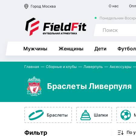
О нас
Опл
Город
Москва
Понедельник-Воскре
Мужчины
Женщины
Дети
Футбол
Главная
Сборные и клубы
Ливерпуль
Аксессуары
Браслеты Ливерпуля
Браслеты
Шапки
Фильтр