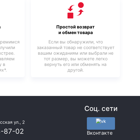
а
Простой возврат
и обмен товара
тремимся
Если вы обнаружили, что
олучили
заказанный товар не соответствует
ыстрее.
вашим ожиданиям или выбрали не
авляем
тот размер, вы можете легко
у в
вернуть его или обменять на
х*.
другой.
Соц. сети
сская ул., 2
3-87-02
Вконтакте