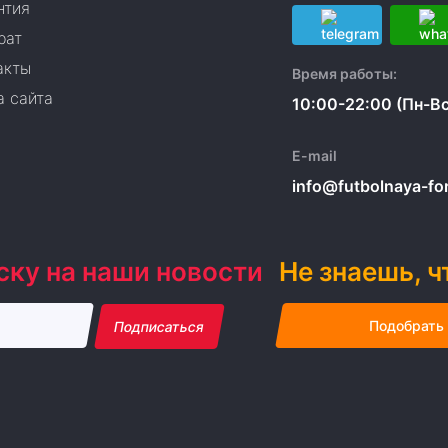
нтия
рат
акты
Время работы:
а сайта
10:00-22:00 (Пн-Вс
E-mail
info@futbolnaya-form
ску на наши новости
Не знаешь, ч
Подобрать
Подписаться