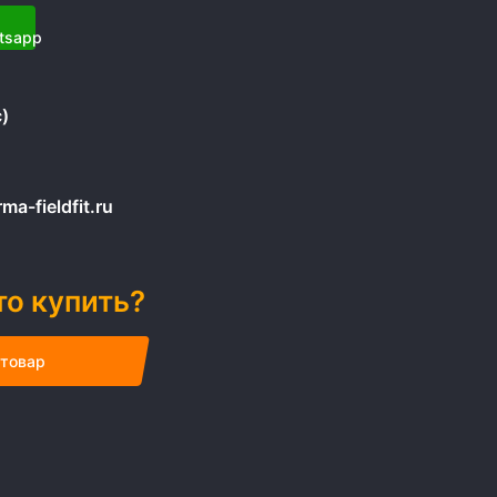
)
a-fieldfit.ru
то купить?
 товар