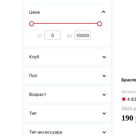
Цена
от
до
Клуб
Пол
Брасле
Возраст
4.8
1021
Тип
190
Тип аксессуара