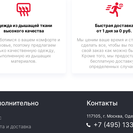
ежда из дышащей ткани
Быстрая доставк
высокого качества
от 1 дня за 0 руб.
ботимся о вашем комфорте и
Мы ценим ваше время и с
ровье, поэтому предлагаем
сделать все, чтобы вы п
ько качественную одежду,
свой заказ как можно б
ыполненную из дышащих
Кроме того, мы предост
материалов.
бесплатную доставк
определенных случая
олнительно
Контакты
117105, г. Москва, Оде
с
+7 (495) 13
та и доставка