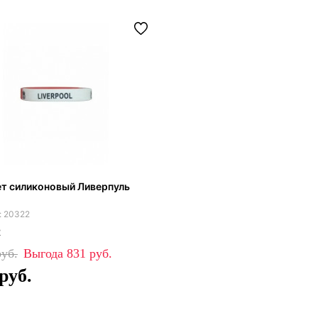
т силиконовый Ливерпуль
20322
2
831