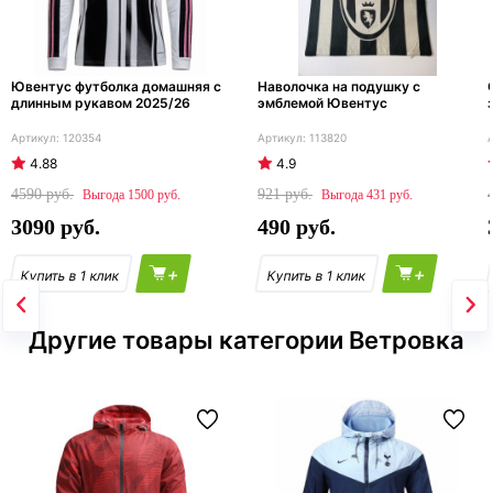
Ювентус футболка домашняя с
Наволочка на подушку с
длинным рукавом 2025/26
эмблемой Ювентус
120354
113820
4.88
4.9
4590
921
1500
431
3090
490
+
+
Другие товары категории Ветровка