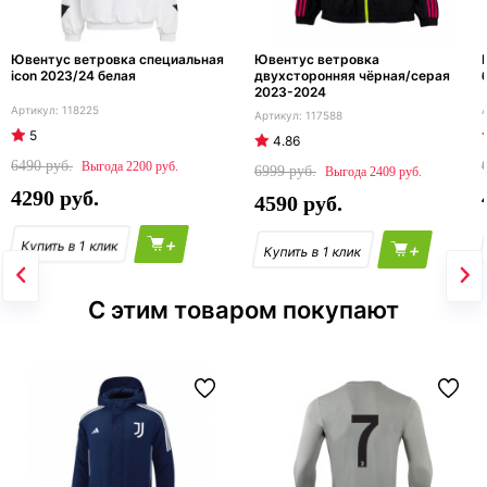
Ювентус ветровка специальная
Ювентус ветровка
icon 2023/24 белая
двухсторонняя чёрная/серая
2023-2024
118225
117588
5
4.86
6490
2200
6999
2409
4290
4590
+
+
С этим товаром покупают