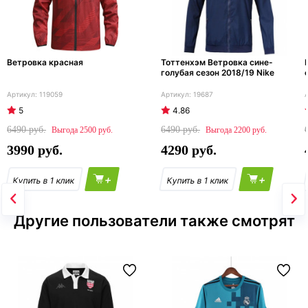
Ветровка красная
Тоттенхэм Ветровка сине-
голубая сезон 2018/19 Nike
119059
19687
5
4.86
6490
6490
2500
2200
3990
4290
+
+
Другие пользователи также смотрят