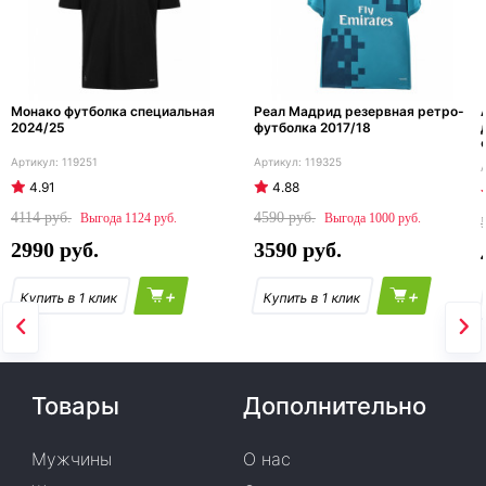
Монако футболка специальная
Реал Мадрид резервная ретро-
2024/25
футболка 2017/18
119251
119325
4.91
4.88
4114
4590
1124
1000
2990
3590
+
+
Товары
Дополнительно
Мужчины
О нас