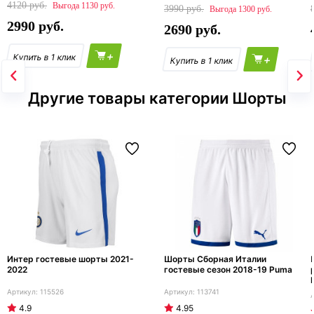
4120
1130
3990
1300
2990
2690
+
+
Другие товары категории Шорты
Интер гостевые шорты 2021-
Шорты Сборная Италии
2022
гостевые сезон 2018-19 Puma
115526
113741
4.9
4.95