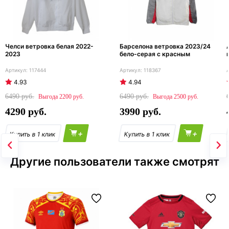
Челси ветровка белая 2022-
Барселона ветровка 2023/24
2023
бело-серая с красным
117444
118367
4.93
4.94
6490
6490
2200
2500
4290
3990
+
+
Другие пользователи также смотрят