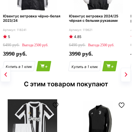
Ювентус ветровка чёрно-белая
Ювентус ветровка 2024/25
2023/24
чёрная с белыми рукавами
118241
119621
5
4.85
6490
6490
2500
2500
3990
3990
+
+
С этим товаром покупают