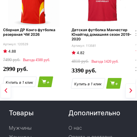
Сборная ДР Конго футболка
Детская футболка Манчестер
резервная ЧМ 2026
Юнайтед домашняя сезон 2019-
2020
120529
113581
4.88
4.82
7490
4500
4810
1420
2990
3390
+
+
Товары
Дополнительно
Мужчины
О нас