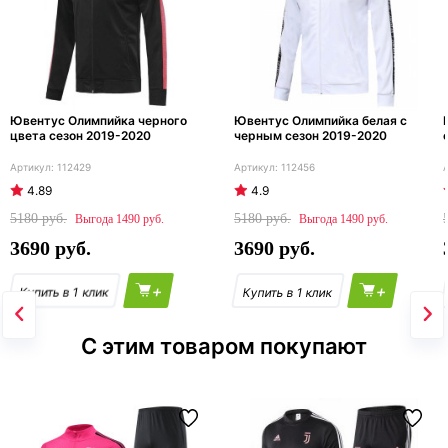
Ювентус Олимпийка черного
Ювентус Олимпийка белая с
цвета сезон 2019-2020
черным сезон 2019-2020
112429
112456
4.89
4.9
5180
5180
1490
1490
3690
3690
+
+
С этим товаром покупают