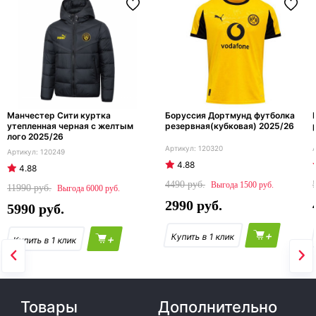
Манчестер Сити куртка
Боруссия Дортмунд футболка
утепленная черная с желтым
резервная(кубковая) 2025/26
лого 2025/26
120320
120249
4.88
4.88
4490
1500
11990
6000
2990
5990
+
+
Товары
Дополнительно