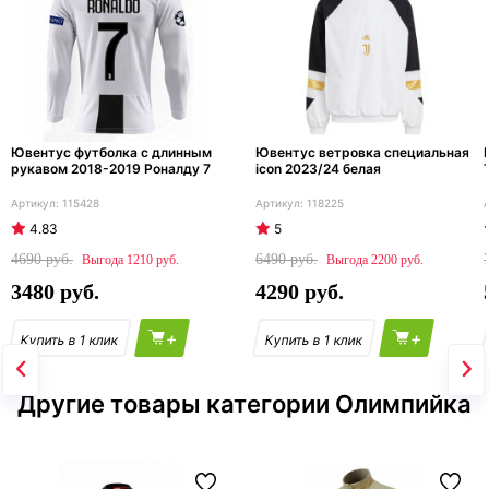
Ювентус футболка с длинным
Ювентус ветровка специальная
рукавом 2018-2019 Роналду 7
icon 2023/24 белая
115428
118225
4.83
5
4690
6490
1210
2200
3480
4290
+
+
Другие товары категории Олимпийка