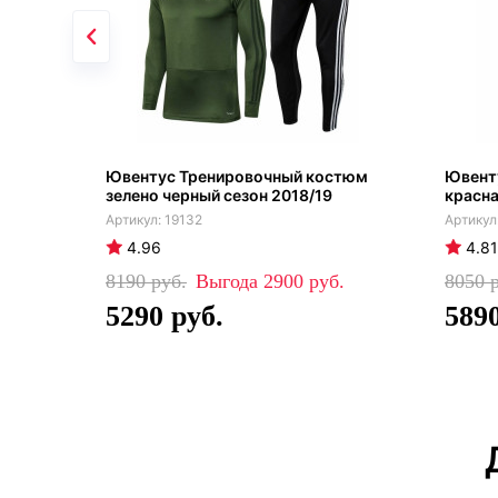
Ювентус Тренировочный костюм
Ювенту
зелено черный сезон 2018/19
красна
19132
4.96
4.81
8190
2900
8050
5290
589