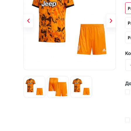
Р
Р
Р
Ко
До