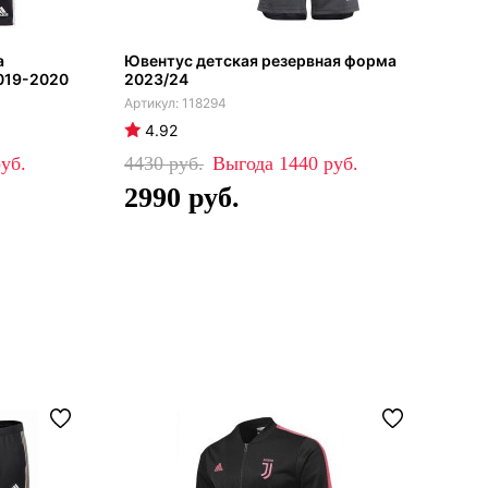
а
Ювентус детская резервная форма
Фут
019-2020
2023/24
Юве
118294
4.92
4
4430
1440
64
2990
4