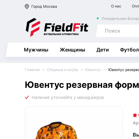
О нас
Опл
Город
Москва
Понедельник-Воскре
Мужчины
Женщины
Дети
Футбол
Главная
Сборные и клубы
Ювентус
Ювентус резерв
Ювентус резервная форм
Ар
Вы