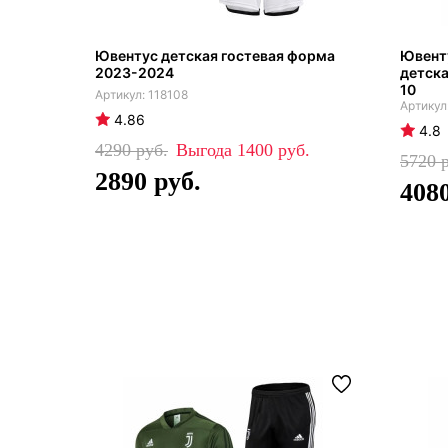
Ювентус детская гостевая форма
Ювент
2023-2024
детска
10
118108
4.86
4.8
4290
1400
5720
2890
408