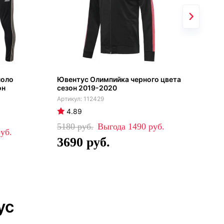
поло
Ювентус Олимпийка черного цвета
Юве
он
сезон 2019-2020
чер
112429
4.89
4
5180
1490
84
3690
5
ус