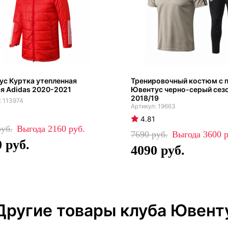
с Куртка утепленная
Тренировочный костюм с 
я Adidas 2020-2021
Ювентус черно-серый сез
2018/19
113974
19663
4.81
2160
7690
3600
0
4090
Другие товары клуба Ювент