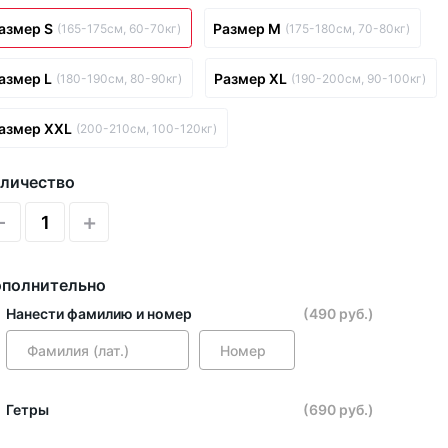
азмер S
Размер M
(165-175см, 60-70кг)
(175-180см, 70-80кг)
азмер L
Размер XL
(180-190см, 80-90кг)
(190-200см, 90-100кг)
азмер XXL
(200-210см, 100-120кг)
личество
-
+
полнительно
Нанести фамилию и номер
(490 руб.)
Гетры
(690 руб.)