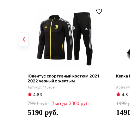
Ювентус спортивный костюм 2021-
Кепка 
2022 черный с желтым
115959
4.83
4.8
7990
2800
1999
5190
149