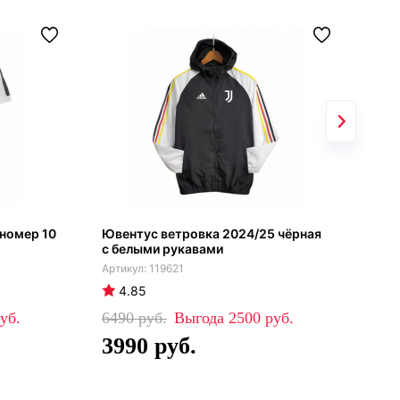
номер 10
Ювентус ветровка 2024/25 чёрная
Наб
с белыми рукавами
119621
4.85
4
6490
2500
79
3990
5