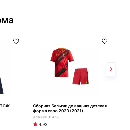
рма
 ПСЖ
Сборная Бельгии домашняя детская
Реа
форма евро 2020 (2021)
фор
114728
4.92
4