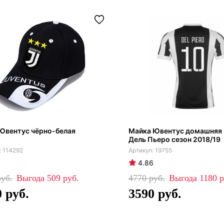
Ювентус чёрно-белая
Майка Ювентус домашняя 
Дель Пьеро сезон 2018/19
114292
19755
4.86
509
4770
1180
0
3590