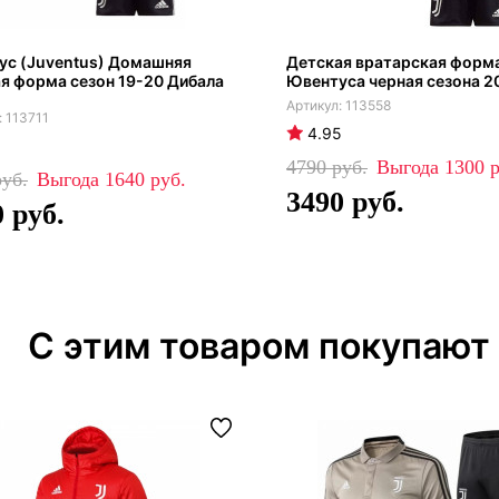
ус (Juventus) Домашняя
Детская вратарская форм
я форма сезон 19-20 Дибала
Ювентуса черная сезона 2
113558
113711
4.95
4790
1300
1640
3490
0
С этим товаром покупают