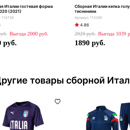
я Италии гостевая форма
Сборная Италии кепка голу
020 (2021)
тиснением
114736
113365
6
4.86
2000
2929
1039
0
1890
ругие товары сборной Ита