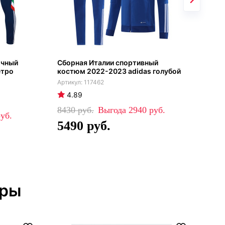
очный
Сборная Италии спортивный
Спо
етро
костюм 2022-2023 adidas голубой
Ита
202
117462
4.89
4
8430
2940
84
5490
5
тры