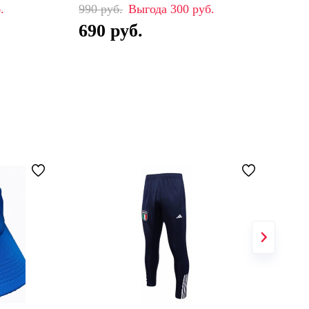
990
300
99
690
6