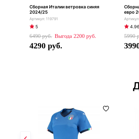
Сборная Италии ветровка синяя
Сборна
2024/25
евро 2
119791
5
4.9
6490
2200
5990
4290
399
Д