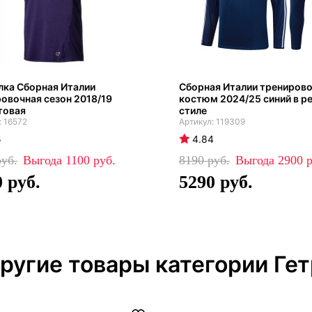
лка Сборная Италии
Сборная Италии трениров
овочная сезон 2018/19
костюм 2024/25 синий в р
товая
стиле
16572
119309
5
4.84
1100
8190
2900
0
5290
ругие товары категории Ге