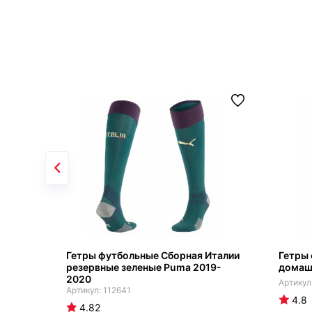
Гетры футбольные Сборная Италии
Гетры
резервные зеленые Puma 2019-
домаш
2020
112641
4.8
4.82