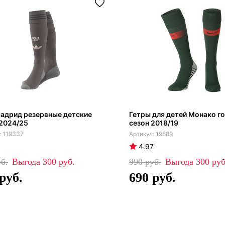
адрид резервные детские
Гетры для детей Монако г
2024/25
сезон 2018/19
119337
19889
4.97
300
990
300
690