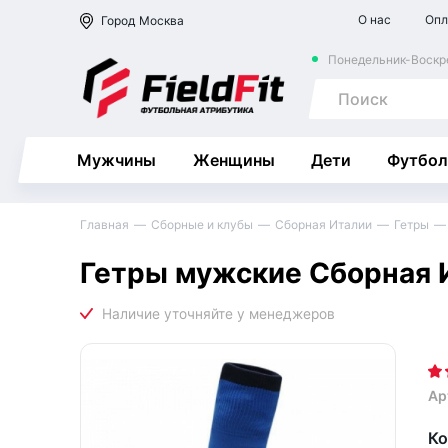
О нас
Опл
Город
Москва
Понедельник-Воскре
Мужчины
Женщины
Дети
Футбол
Главная
Сборные и клубы
Сборная Италии
Гетры
Гетры мужские Сборная 
Ар
Ко