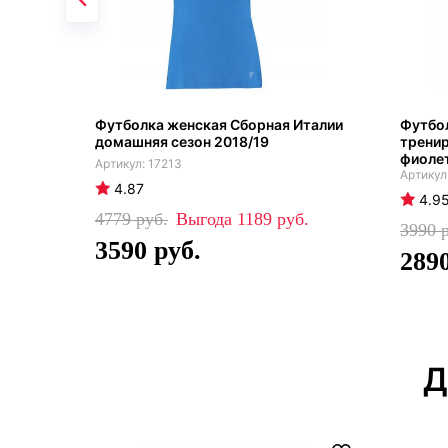
Футболка женская Сборная Италии
Футбо
домашняя сезон 2018/19
тренир
фиоле
17213
4.87
4.9
4779
1189
3990
3590
289
Д