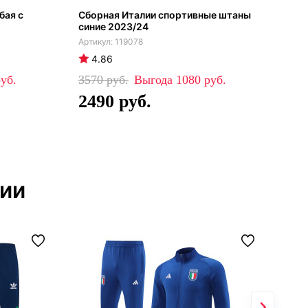
бая с
Сборная Италии спортивные штаны
Фли
синие 2023/24
119078
4.86
4
3570
1080
99
2490
6
лии