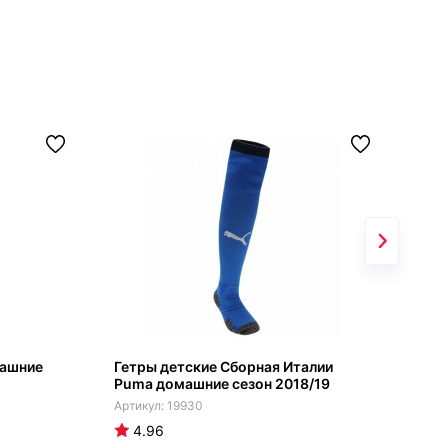
машние
Гетры детские Сборная Италии
Сбо
Puma домашние сезон 2018/19
дом
19930
4.96
4