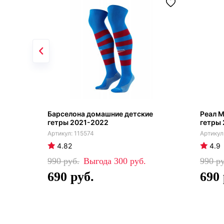
Барселона домашние детские
Реал М
гетры 2021-2022
гетры 
115574
4.82
4.9
990
300
990
690
690