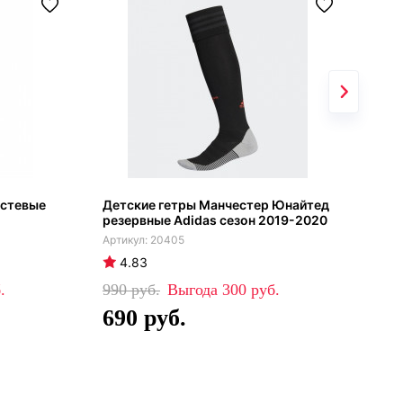
остевые
Детские гетры Манчестер Юнайтед
Гет
резервные Adidas сезон 2019-2020
Сбо
201
20405
4.83
4
990
300
99
690
6