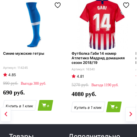
Синие мужские гетры
Футболка Габи 14 номер
Атлетико Мадрид домашняя
сезон 2018/19
114245
16340
4.85
4.81
990
300
5270
1190
690
4080
+
+
Товары
Дополнительно