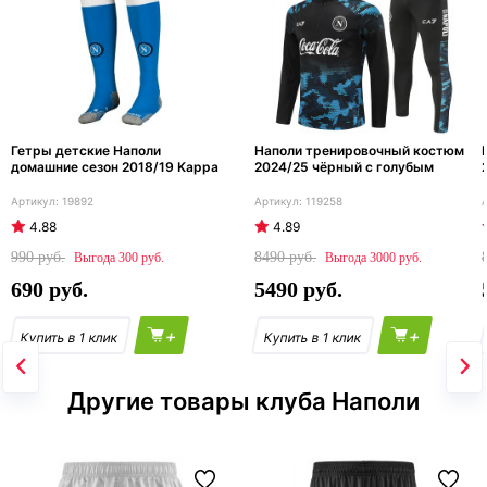
Гетры детские Наполи
Наполи тренировочный костюм
домашние сезон 2018/19 Kappa
2024/25 чёрный с голубым
19892
119258
4.88
4.89
990
8490
300
3000
690
5490
+
+
Другие товары клуба Наполи