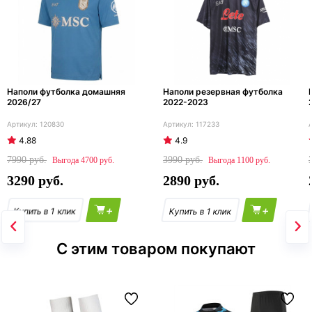
Наполи футболка домашняя
Наполи резервная футболка
2026/27
2022-2023
120830
117233
4.88
4.9
7990
3990
4700
1100
3290
2890
+
+
С этим товаром покупают