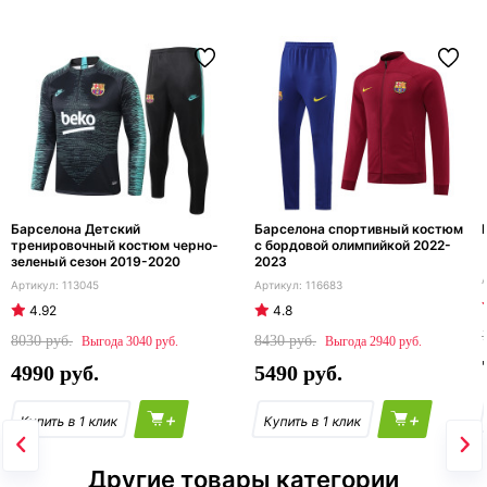
Барселона Детский
Барселона спортивный костюм
тренировочный костюм черно-
с бордовой олимпийкой 2022-
зеленый сезон 2019-2020
2023
113045
116683
4.92
4.8
8030
8430
3040
2940
4990
5490
+
+
Другие товары категории