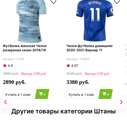
Футболка женская Челси
Челси футболка домашняя
резервная сезон 2018/19
2020-2021 Вернер 11
17195
114953
4.9
4.97
3999
4500
1109
1120
2890
3380
+
+
Другие товары категории Штаны