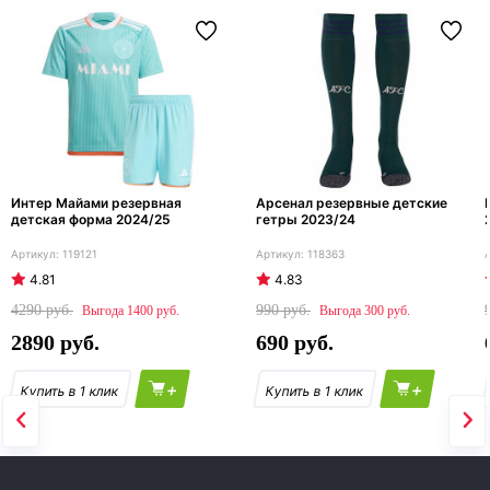
Интер Майами резервная
Арсенал резервные детские
детская форма 2024/25
гетры 2023/24
119121
118363
4.81
4.83
4290
990
1400
300
2890
690
+
+