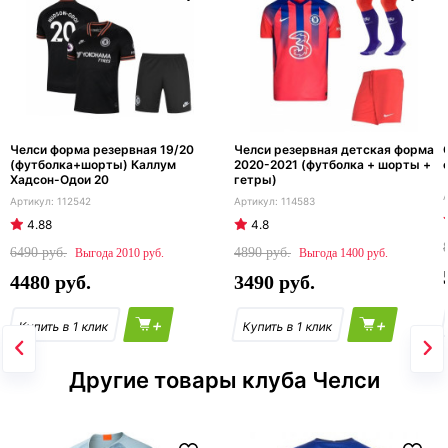
Челси форма резервная 19/20
Челси резервная детская форма
(футболка+шорты) Каллум
2020-2021 (футболка + шорты +
Хадсон-Одои 20
гетры)
112542
114583
4.88
4.8
6490
4890
2010
1400
4480
3490
+
+
Другие товары клуба Челси