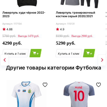
Ливерпуль худи чёрное 2022-
Ливерпуль тренировочный
2023
костюм серый 2020/2021
117154
115131
4.88
4.9
5760
8190
1470
2900
4290
5290
+
+
Другие товары категории Футболка