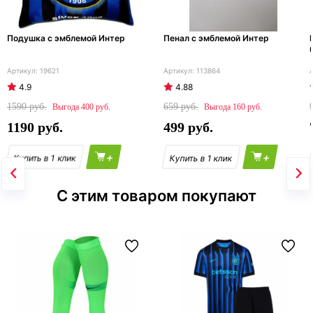
Подушка с эмблемой Интер
Пенал с эмблемой Интер
19621
113864
4.9
4.88
1590
659
400
160
1190
499
+
+
С этим товаром покупают