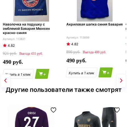
Наволочка на подушку с
Акриловая шапка синия Бавария
эмблемой Бавария Мюнхен
красно-синяя
113899
113821
4.82
4.82
890
400
921
431
490
490
+
+
Другие пользователи также смотрят