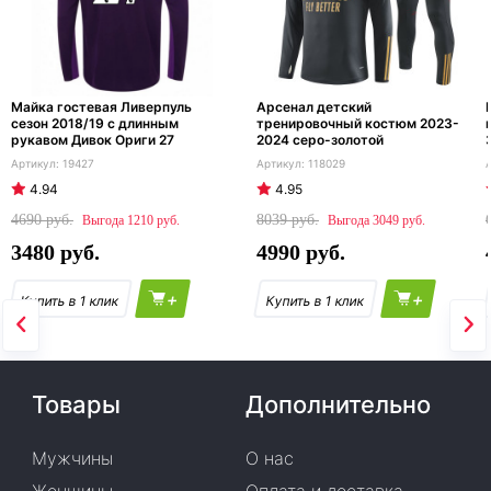
Майка гостевая Ливерпуль
Арсенал детский
сезон 2018/19 с длинным
тренировочный костюм 2023-
рукавом Дивок Ориги 27
2024 серо-золотой
19427
118029
4.94
4.95
4690
8039
1210
3049
3480
4990
+
+
Товары
Дополнительно
Мужчины
О нас