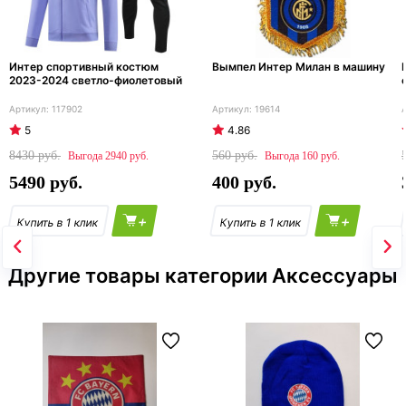
Интер спортивный костюм
Вымпел Интер Милан в машину
2023-2024 светло-фиолетовый
117902
19614
5
4.86
8430
560
2940
160
5490
400
+
+
Другие товары категории Аксессуары