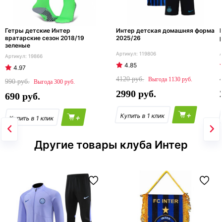
Гетры детские Интер
Интер детская домашняя форма
вратарские сезон 2018/19
2025/26
зеленые
119806
19866
4.85
4.97
4120
1130
990
300
2990
690
+
+
Другие товары клуба Интер