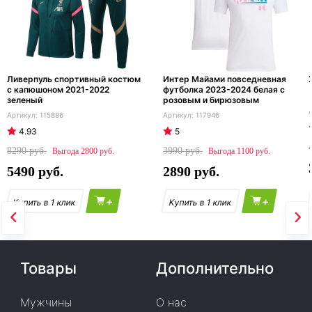
Ливерпуль спортивный костюм
Интер Майами повседневная
с капюшоном 2021-2022
футболка 2023-2024 белая с
зеленый
розовым и бирюзовым
115886
117946
4.93
5
8290
3990
2800
1100
5490
2890
+
+
Товары
Дополнительно
Мужчины
О нас