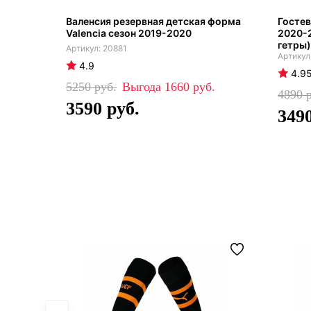
Валенсия резервная детская форма
Гостев
Valencia сезон 2019-2020
2020-2
гетры)
20881
4.9
4.9
5250
1660
4890
3590
349