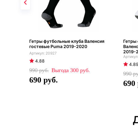
Гетры футбольные клуба Валенсия
Гетры 
гостевые Puma 2019-2020
Вален
2019-
20927
4.88
4.8
990
300
990
690
690