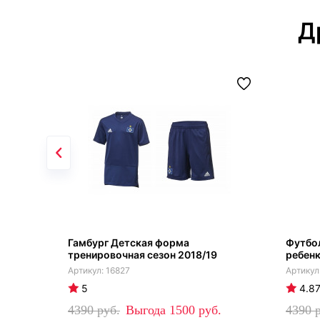
Д
Гамбург Детская форма
Футбол
тренировочная сезон 2018/19
ребен
16827
5
4.8
4390
1500
4390