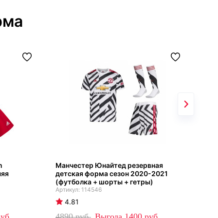
рма
n
Манчестер Юнайтед резервная
Лио
няя
детская форма сезон 2020-2021
202
(футболка + шорты + гетры)
114546
4
4.81
42
4890
1400