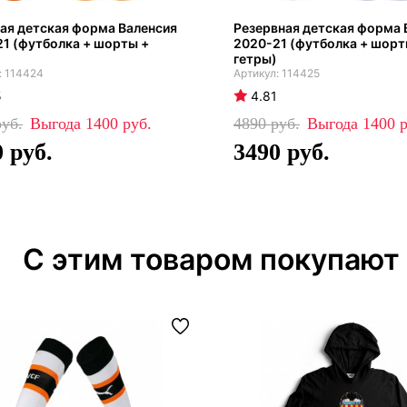
ая детская форма Валенсия
Резервная детская форма 
1 (футболка + шорты +
2020-21 (футболка + шорт
гетры)
114424
114425
5
4.81
1400
4890
1400
0
3490
С этим товаром покупают