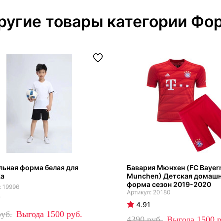
ругие товары категории Фо
ьная форма белая для
Бавария Мюнхен (FC Bayer
ка
Munchen) Детская домаш
форма сезон 2019-2020
19996
20180
7
4.91
1500
4390
1500