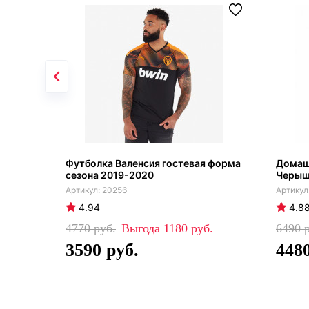
Футболка Валенсия гостевая форма
Домаш
сезона 2019-2020
Черыш
20256
4.94
4.8
4770
1180
6490
3590
448