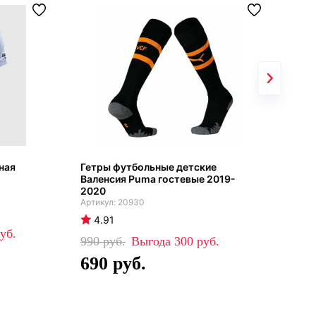
ная
Гетры футбольные детские
Вал
Валенсия Puma гостевые 2019-
Val
2020
20930
4
4.91
52
990
300
3
690