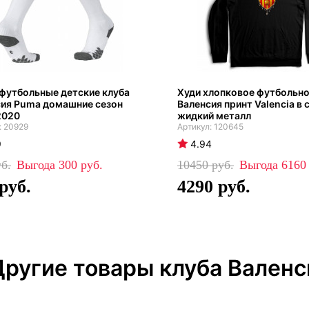
футбольные детские клуба
Худи хлопковое футбольно
сия Puma домашние сезон
Валенсия принт Valencia в 
2020
жидкий металл
20929
120645
9
4.94
300
10450
616
4290
Другие товары клуба Валенс