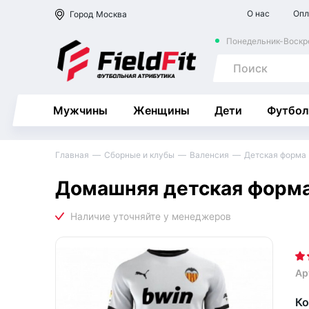
О нас
Опл
Город
Москва
Понедельник-Воскре
Мужчины
Женщины
Дети
Футбол
Главная
Сборные и клубы
Валенсия
Детская форма
Домашняя детская форма 
Ар
Ко