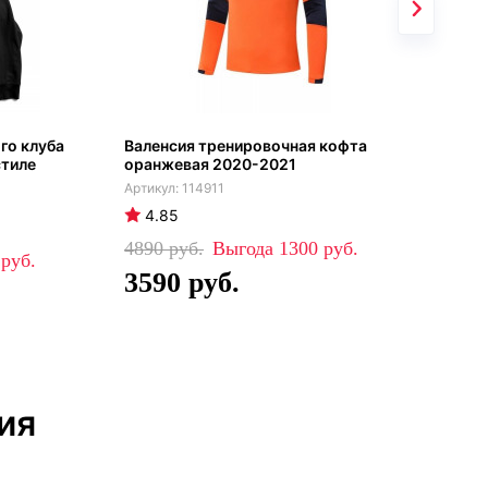
го клуба
Валенсия тренировочная кофта
Гет
стиле
оранжевая 2020-2021
Вал
202
114911
4.85
4
4890
1300
0
99
3590
6
ия