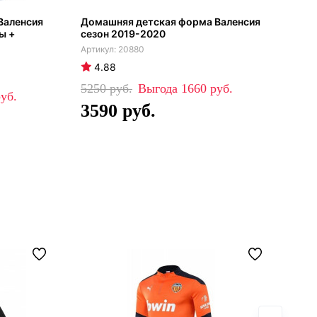
Валенсия
Домашняя детская форма Валенсия
Дет
ы +
сезон 2019-2020
сез
20880
4.88
4
5250
1660
43
3590
2