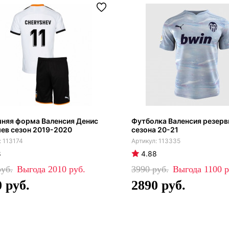
няя форма Валенсия Денис
Футболка Валенсия резерв
ев сезон 2019-2020
сезона 20-21
113174
113335
8
4.88
2010
3990
1100
0
2890