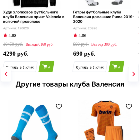
Худи хлопковое футбольного
Гетры футбольные клуба
клуба Валенсия принт Valencia в
Валенсия домашние Puma 2019-
колючей проволоке
2020
120629
20926
4.98
4.86
10450
990
6160
300
4290
690
+
+
Другие товары клуба Валенсия