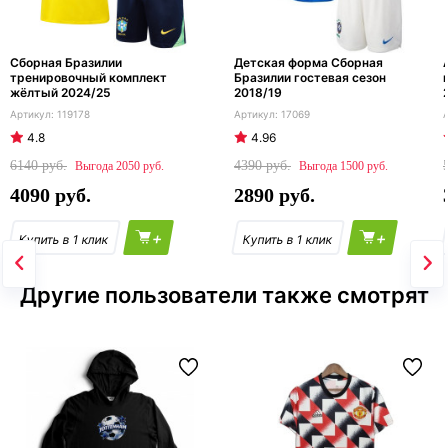
Сборная Бразилии
Детская форма Сборная
тренировочный комплект
Бразилии гостевая сезон
жёлтый 2024/25
2018/19
119178
17069
4.8
4.96
6140
4390
2050
1500
4090
2890
+
+
Другие пользователи также смотрят