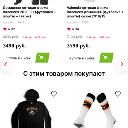
Домашняя детская форма
Valencia детская форма
Валенсия 2020-21 (футболка +
Валенсия домашняя (футболка +
шорты + гетры)
шорты) сезон 2018/19
114421
16783
4.82
4.84
4890
5130
1400
1540
3490
3590
+
+
С этим товаром покупают