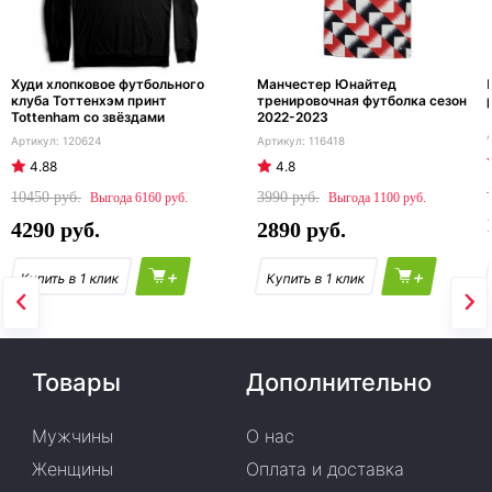
Худи хлопковое футбольного
Манчестер Юнайтед
клуба Тоттенхэм принт
тренировочная футболка сезон
Tottenham со звёздами
2022-2023
120624
116418
4.88
4.8
10450
3990
6160
1100
4290
2890
+
+
Товары
Дополнительно
Мужчины
О нас
Женщины
Оплата и доставка