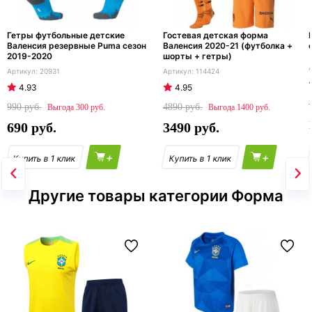
Гетры футбольные детские
Гостевая детская форма
Валенсия резервные Puma сезон
Валенсия 2020-21 (футболка +
2019-2020
шорты + гетры)
20931
114424
4.93
4.95
990
4890
300
1400
690
3490
+
+
Другие товары категории Форма