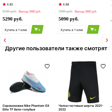
4.85
4.88
8190
7890
2900
2800
5290
5090
+
+
Другие пользователи также смотрят
Сороконожки Nike Phantom GX
Челси гостевые шорты 2021-
Elite TF бело-голубые
2022