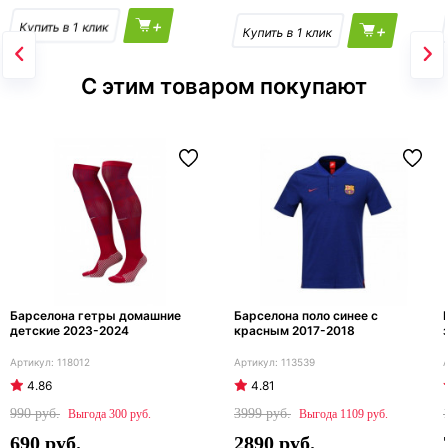
+
+
С этим товаром покупают
Барселона гетры домашние
Барселона поло синее с
детские 2023-2024
красным 2017-2018
118012
113539
4.86
4.81
990
3999
300
1109
690
2890