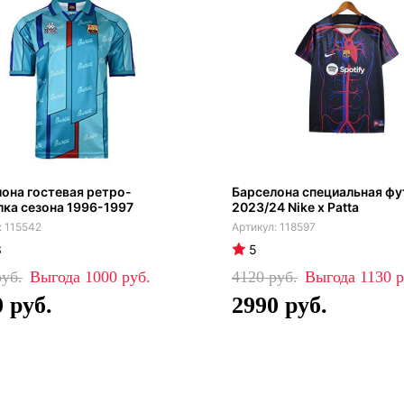
она гостевая ретро-
Барселона специальная фу
ка сезона 1996-1997
2023/24 Nike x Patta
115542
118597
3
5
1000
4120
1130
0
2990