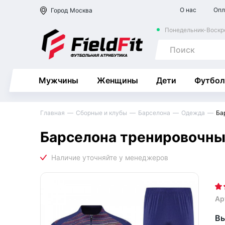
О нас
Опл
Город
Москва
Понедельник-Воскре
Мужчины
Женщины
Дети
Футбол
Главная
Сборные и клубы
Барселона
Одежда
Ба
Барселона тренировочны
Ар
Вы