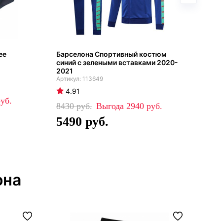
ее
Барселона Спортивный костюм
Гет
синий с зелеными вставками 2020-
Бар
2021
202
113649
4.91
4
8430
2940
99
5490
6
она