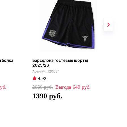
тболка
Барселона гостевые шорты
Бар
2025/26
202
120031
4.92
4
2030
640
35
1390
2