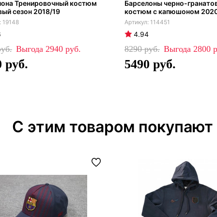
лона Тренировочный костюм
Барселоны черно-гранато
ый сезон 2018/19
костюм с капюшоном 202
19148
114451
6
4.94
2940
8290
2800
0
5490
С этим товаром покупают