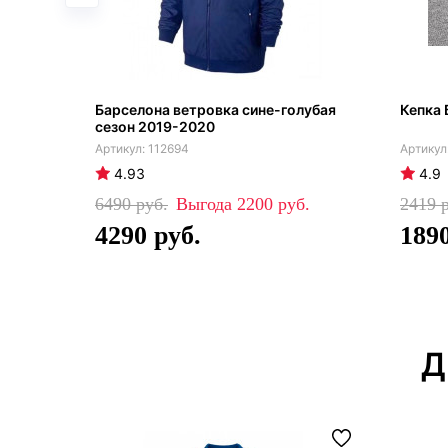
Барселона ветровка сине-голубая
Кепка 
сезон 2019-2020
112694
4.93
4.9
6490
2200
2419
4290
189
Д