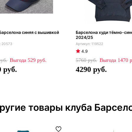
Барселона синяя с вышивкой
Барселона худи тёмно-син
2024/25
20573
119522
4.9
529
5760
1470
0
4290
ругие товары клуба Барсел