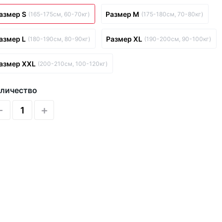
азмер S
Размер M
(165-175см, 60-70кг)
(175-180см, 70-80кг)
азмер L
Размер XL
(180-190см, 80-90кг)
(190-200см, 90-100кг)
азмер XXL
(200-210см, 100-120кг)
личество
-
+