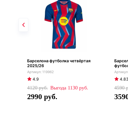
Барселона футболка четвёртая
Барсел
2025/26
футбол
119962
4.9
4.8
4120
1130
4590
2990
359