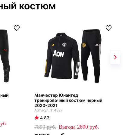
чный костюм
чный
Манчестер Юнайтед
Бар
тренировочный костюм черный
бор
2020-2021
114827
4
4.83
83
7890
2800
5