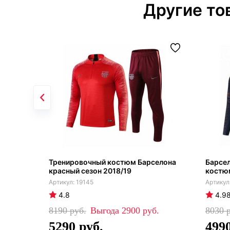
Другие то
Тренировочный костюм Барселона
Барсе
красный сезон 2018/19
костю
19145
4.8
4.9
8190
2900
8030
5290
499