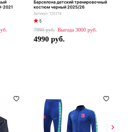
вый
Барселона детский тренировочный
Бар
0-2021
костюм черный 2025/26
Тре
сез
120219
5
4
7990
3000
83
4990
5