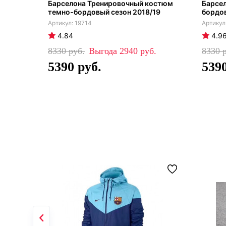
Барселона Тренировочный костюм
Барсе
темно-бордовый сезон 2018/19
бордов
19714
4.84
4.9
8330
2940
8330
5390
539