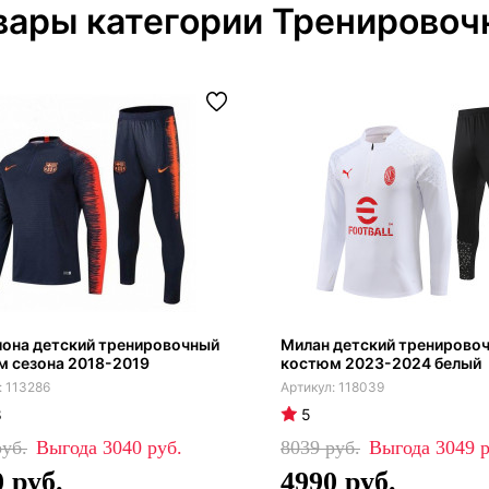
вары категории Тренирово
лона детский тренировочный
Милан детский тренирово
м сезона 2018-2019
костюм 2023-2024 белый
113286
118039
8
5
3040
8039
3049
0
4990