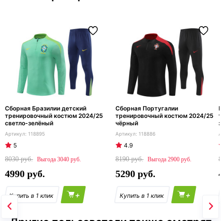
Сборная Бразилии детский
Сборная Португалии
тренировочный костюм 2024/25
тренировочный костюм 2024/25
светло-зелёный
чёрный
118895
118886
5
4.9
8030
8190
3040
2900
4990
5290
+
+