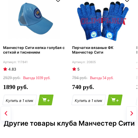
Манчестер Сити кепка голубая с
Перчатки вязаные ФК
сеткой и тиснением
Манчестер Сити
117841
20805
4.83
5
2929
794
1039
54
1890
740
+
+
Другие товары клуба Манчестер Сити