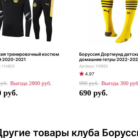
сия тренировочный костюм
Боруссия Дортмунд детск
й 2020-2021
домашние гетры 2022-20
114800
116652
4.97
2800
990
300
0
690
Другие товары клуба Борусс