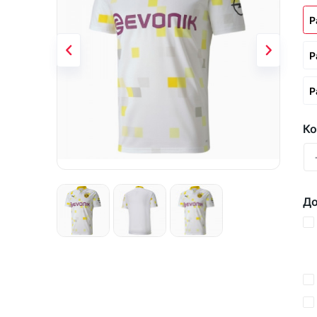
Р
Р
Р
Ко
До