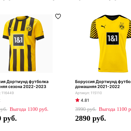
сия Дортмунд футболка
Боруссия Дортмунд футбо
няя сезона 2022-2023
домашняя 2021-2022
116449
115110
2
4.81
1100
3990
1100
0
2890