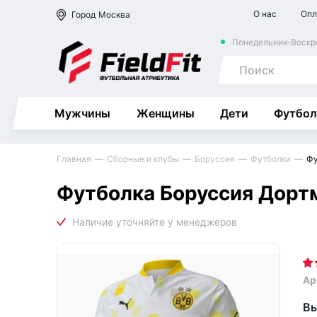
О нас
Опл
Город
Москва
Понедельник-Воскре
Мужчины
Женщины
Дети
Футбол
Главная
Сборные и клубы
Боруссия
Футболки
Фу
Футболка Боруссия Дортм
Ар
Вы