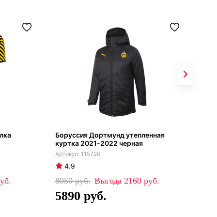
лка
Боруссия Дортмунд утепленная
Щит
куртка 2021-2022 черная
Dor
115726
4.9
4
8050
2160
99
5890
6