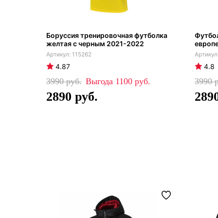
Боруссия тренировочная футболка
Футбол
желтая с черным 2021-2022
европе
115262
4.87
4.8
3990
1100
3990
2890
289