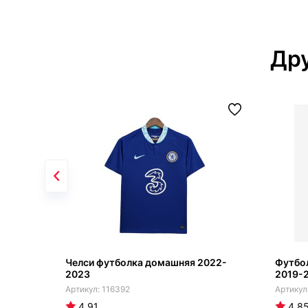
Дру
Челси футболка домашняя 2022-
Футбол
2023
2019-
116392
4.91
4.8