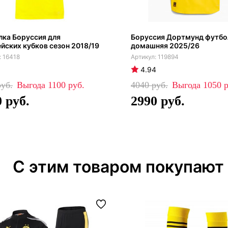
ка Боруссия для
Боруссия Дортмунд футбо
йских кубков сезон 2018/19
домашняя 2025/26
16418
119894
4.94
1100
4040
1050
0
2990
С этим товаром покупают