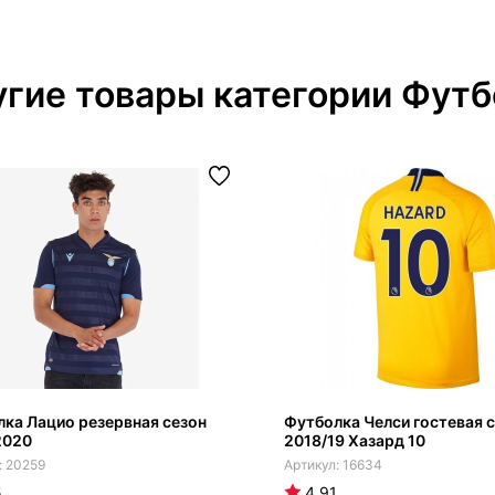
гие товары категории Футб
ка Лацио резервная сезон
Футболка Челси гостевая 
2020
2018/19 Хазард 10
20259
16634
5
4.91