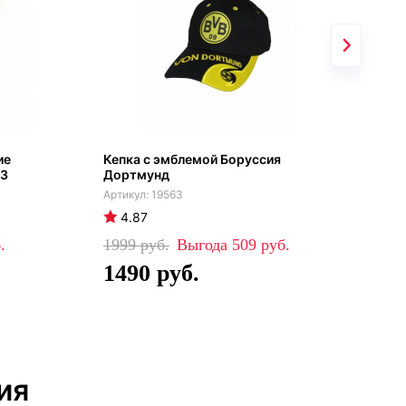
ие
Кепка с эмблемой Боруссия
Пол
23
Дортмунд
чер
19563
4.87
4
1999
509
39
1490
2
ия