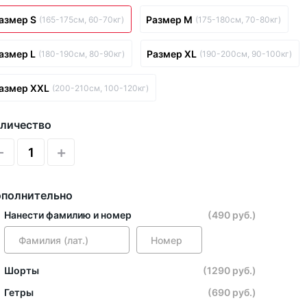
азмер S
Размер M
(165-175см, 60-70кг)
(175-180см, 70-80кг)
азмер L
Размер XL
(180-190см, 80-90кг)
(190-200см, 90-100кг)
азмер XXL
(200-210см, 100-120кг)
личество
-
+
полнительно
Нанести фамилию и номер
(490 руб.)
Шорты
(1290 руб.)
Гетры
(690 руб.)