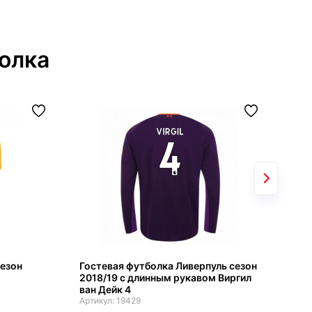
олка
сезон
Гостевая футболка Ливерпуль сезон
Вер
2018/19 с длинным рукавом Виргил
вра
ван Дейк 4
дли
19429