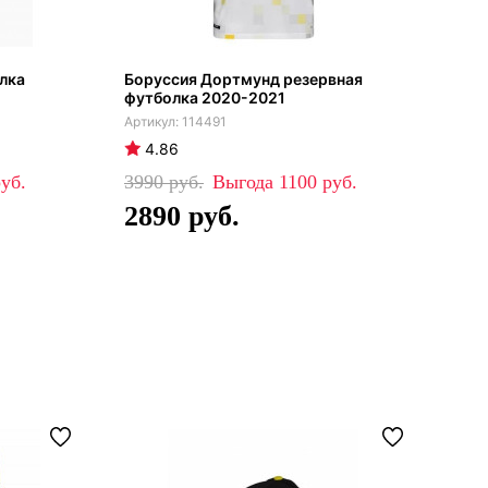
лка
Боруссия Дортмунд резервная
Бор
футболка 2020-2021
дом
114491
4.86
4
3990
1100
79
2890
3