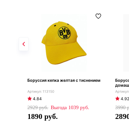
Боруссия кепка желтая с тиснением
Борус
домаш
113150
4.84
4.9
2929
1039
3990
1890
289