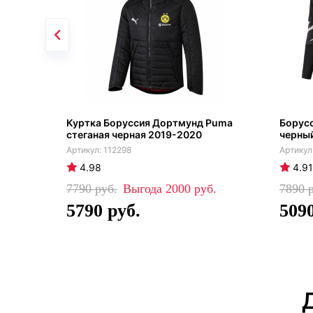
Куртка Боруссия Дортмунд Puma
Борус
стеганая черная 2019-2020
черны
112298
4.98
4.91
7790
2000
7890
5790
509