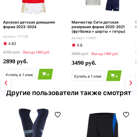
Арсенал детская домашняя
Манчестер Сити детская
форма 2023-2024
резервная форма 2020-2021
(футболка + шорты + гетры)
117738
114561
4.83
4.8
4290
1400
4890
1400
2890
3490
+
+
Другие пользователи также смотрят