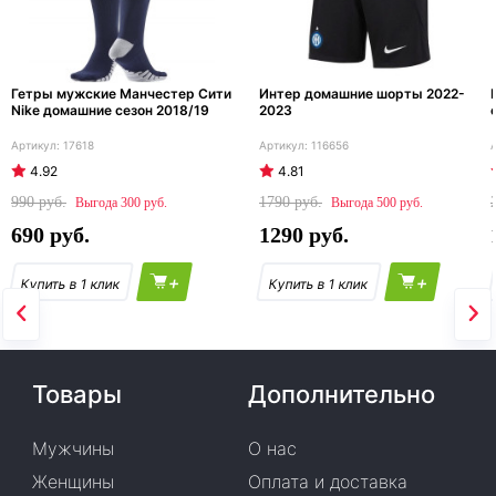
Гетры мужские Манчестер Сити
Интер домашние шорты 2022-
Nike домашние сезон 2018/19
2023
17618
116656
4.92
4.81
990
1790
300
500
690
1290
+
+
Товары
Дополнительно
Мужчины
О нас
Женщины
Оплата и доставка