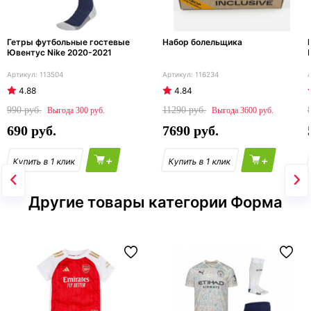
Гетры футбольные гостевые
Набор болельщика
Ювентус Nike 2020-2021
113504
116234
4.88
4.84
990
11290
300
3600
690
7690
+
+
Другие товары категории Форма