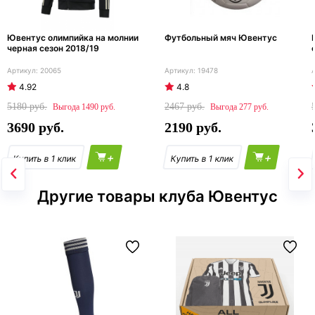
Ювентус олимпийка на молнии
Футбольный мяч Ювентус
черная сезон 2018/19
20065
19478
4.92
4.8
5180
2467
1490
277
3690
2190
+
+
Другие товары клуба Ювентус