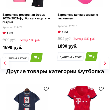
Барселона резервная форма
Барселона кепка розовая с
2020-2021(футболка + шорты +
тиснением
гетры)
117813
114473
4.83
4.83
2929
1039
6990
2300
1890
4690
+
+
Другие товары категории Футболка