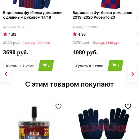
Барселона футболка домашняя
Барселона Футболка домашняя
с длинным рукавом 17/18
2019-2020 Роберто 20
115256
112805
4.83
4.98
4980
5270
1290
1190
3690
4080
+
+
С этим товаром покупают