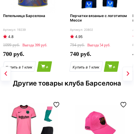
Пепельница Барселона
Перчатки вязаные с логотипом
Месси
19239
20802
4.8
4.95
1099
794
399
54
700
740
+
+
Другие товары клуба Барселона