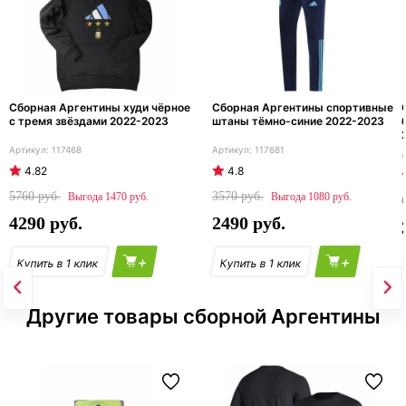
Сборная Аргентины худи чёрное
Сборная Аргентины спортивные
с тремя звёздами 2022-2023
штаны тёмно-синие 2022-2023
117468
117681
4.82
4.8
5760
3570
1470
1080
4290
2490
+
+
Другие товары сборной Аргентины