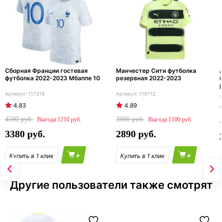
Сборная Франции гостевая
Манчестер Сити футболка
футболка 2022-2023 Мбаппе 10
резервная 2022-2023
117219
116712
4.83
4.89
4590
3990
1210
1100
3380
2890
+
+
Другие пользователи также смотрят