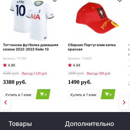
Тоттенхэм футболка домашняя
Сборная Португалии кепка
сезона 2022-2023 Кейн 10
красная
117190
114300
4.86
4.94
4500
1999
1120
509
3380
1490
+
+
Товары
Дополнительно