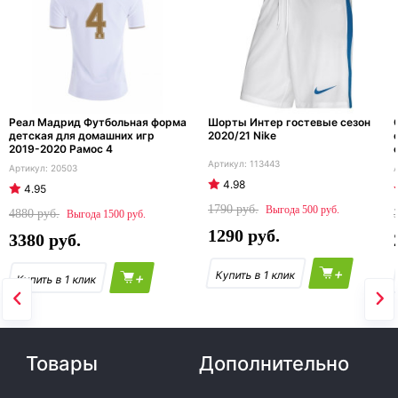
Реал Мадрид Футбольная форма
Шорты Интер гостевые сезон
детская для домашних игр
2020/21 Nike
2019-2020 Рамос 4
113443
20503
4.98
4.95
1790
500
4880
1500
1290
3380
+
+
Товары
Дополнительно