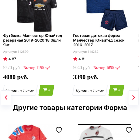
Футболка Манчестер Юнайтед
Гостевая детская форма
резервная 2019-2020 18 Эшли
Манчестер Юнайтед сезон
Янг
2016-2017
112599
114282
4.87
4.81
5270
5040
1190
1650
4080
3390
+
+
Другие товары категории Форма