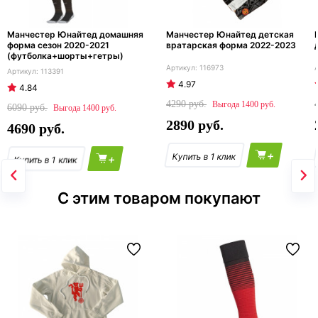
Манчестер Юнайтед домашняя
Манчестер Юнайтед детская
форма сезон 2020-2021
вратарская форма 2022-2023
(футболка+шорты+гетры)
116973
113391
4.97
4.84
4290
1400
6090
1400
2890
4690
+
+
С этим товаром покупают