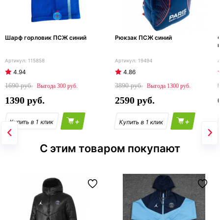
Шарф горловик ПСЖ синий
Рюкзак ПСЖ синий
115858
19494
4.94
4.86
1690
3890
300
1300
1390
2590
+
+
С этим товаром покупают