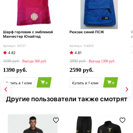
Шарф горловик с эмблемой
Рюкзак синий ПСЖ
Манчестер Юнайтед
20727
114003
4.82
4.81
1690
3890
300
1300
1390
2590
+
+
Другие пользователи также смотрят