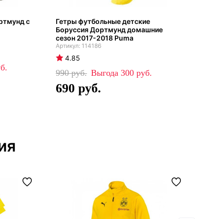
ртмунд с
Гетры футбольные детские
Бор
Боруссия Дортмунд домашние
фор
сезон 2017-2018 Puma
рук
114186
4.85
4
990
300
59
690
3
ия