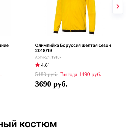
шние
Олимпийка Боруссия желтая сезон
Бор
2018/19
202
19187
4.81
4
5180
1490
34
3690
2
чный костюм