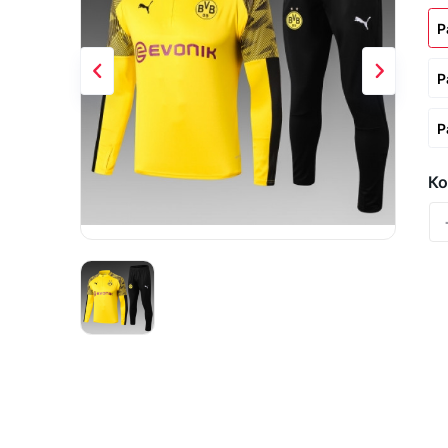
Р
Р
Р
Ко