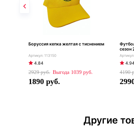
Боруссия кепка желтая с тиснением
Футбол
сезон 
113150
4.84
4.9
2929
1039
4190
1890
299
Другие то