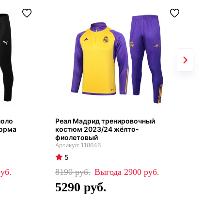
поло
Реал Мадрид тренировочный
Тот
форма
костюм 2023/24 жёлто-
кос
фиолетовый
фио
118646
5
5
8190
2900
80
5290
4