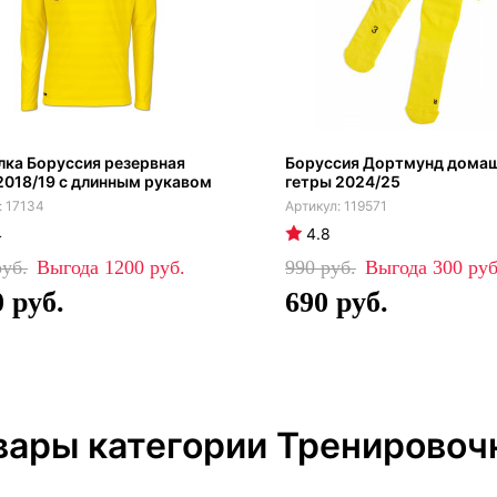
ка Боруссия резервная
Боруссия Дортмунд дома
2018/19 с длинным рукавом
гетры 2024/25
17134
119571
4
4.8
1200
990
300
0
690
вары категории Тренирово