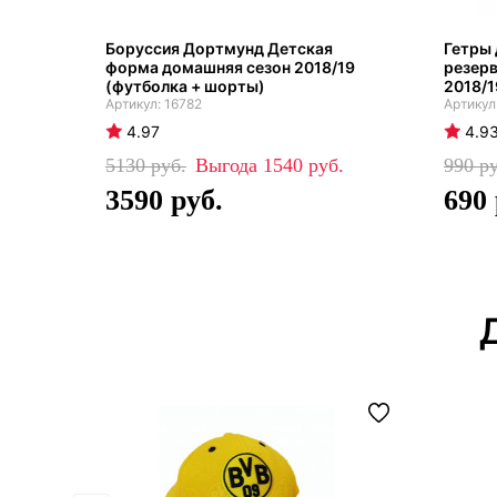
Боруссия Дортмунд Детская
Гетры 
форма домашняя сезон 2018/19
резерв
(футболка + шорты)
2018/1
16782
4.97
4.9
5130
1540
990
3590
690