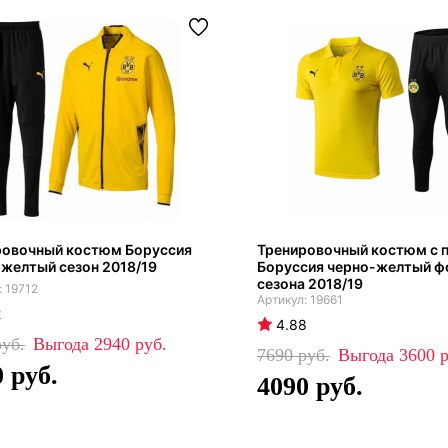
ровочный костюм Боруссия
Тренировочный костюм с 
желтый сезон 2018/19
Боруссия черно-желтый 
сезона 2018/19
19712
19661
2
4.88
2940
7690
3600
0
4090