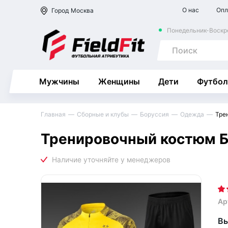
О нас
Опл
Город
Москва
Понедельник-Воскре
Мужчины
Женщины
Дети
Футбол
Главная
Сборные и клубы
Боруссия
Одежда
Тре
Тренировочный костюм Б
Ар
Вы