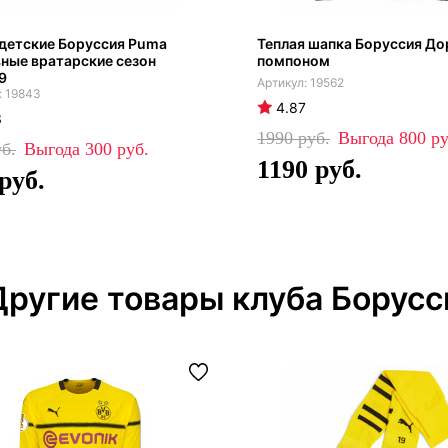
детские Боруссия Puma
Теплая шапка Боруссия До
ные вратарские сезон
помпоном
9
19562
19843
4.87
3
1990
800
300
1190
Другие товары клуба Борусс