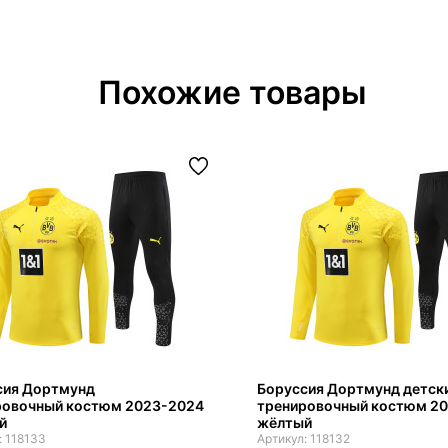
Похожие товары
сия Дортмунд
Боруссия Дортмунд детск
ровочный костюм 2023-2024
тренировочный костюм 2
й
жёлтый
118133
118132