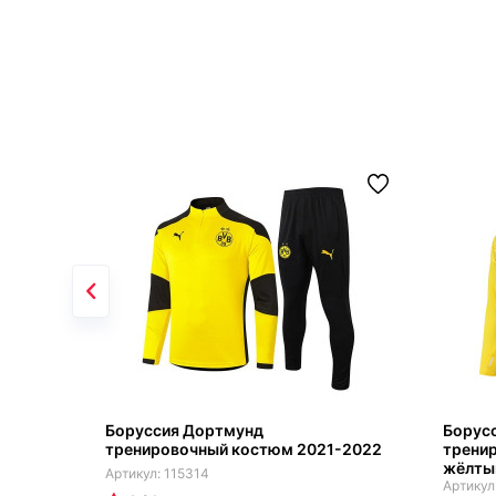
Боруссия Дортмунд
Борус
тренировочный костюм 2021-2022
трени
жёлты
115314