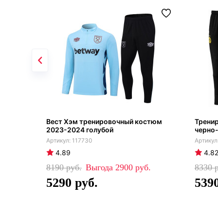
Вест Хэм тренировочный костюм
Трени
2023-2024 голубой
черно-
117730
4.89
4.8
8190
2900
8330
5290
539