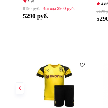
4.91
4.8
8190
2900
8190
5290
529