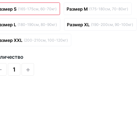
азмер S
Размер M
(165-175см, 60-70кг)
(175-180см, 70-80кг)
азмер L
Размер XL
(180-190см, 80-90кг)
(190-200см, 90-100кг)
азмер XXL
(200-210см, 100-120кг)
личество
-
+