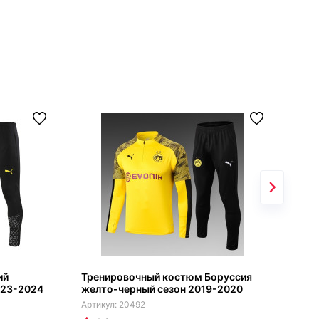
ий
Тренировочный костюм Боруссия
Тре
023-2024
желто-черный сезон 2019-2020
Бор
сез
20492