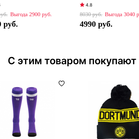
6
4.8
2900
8030
3040
0
4990
С этим товаром покупают