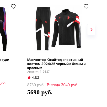
 худи
Манчестер Юнайтед спортивный
Реа
костюм 2024/25 черный с белым и
бел
красным
119327
4
4.83
84
8730
3040
5
5690