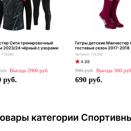
стер Сити тренировочный
Гетры детские Манчестер 
 2023/24 чёрный с узорами
гостевые сезон 2017-2018
118380
114250
4.98
2900
990
300
0
690
товары категории Спортивн