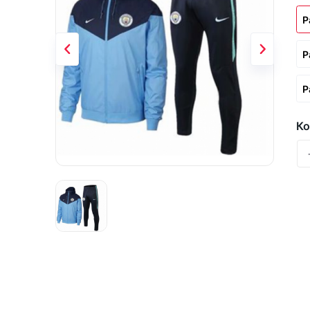
Р
Р
Р
Ко