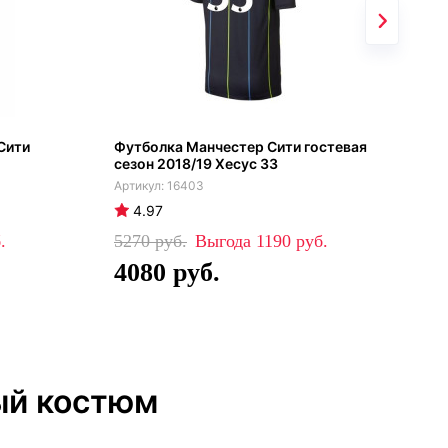
Сити
Футболка Манчестер Сити гостевая
Ман
сезон 2018/19 Хесус 33
202
16403
4.97
4
5270
1190
99
4080
6
ый костюм