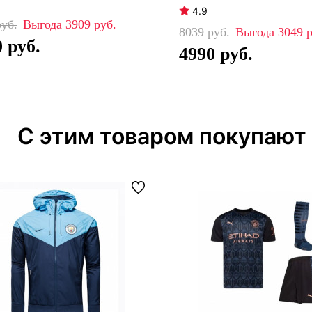
4.9
3909
8039
3049
0
4990
С этим товаром покупают