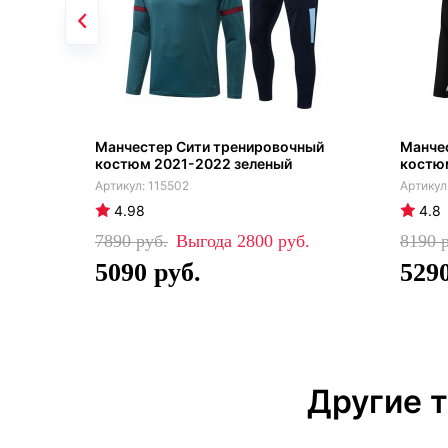
Манчестер Сити тренировочный
Манче
костюм 2021-2022 зеленый
костюм
115502
4.98
4.8
7890
2800
8190
5090
529
Другие 