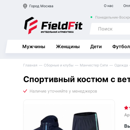
О нас
Опл
Город
Москва
Понедельник-Воскре
Мужчины
Женщины
Дети
Футбол
Главная
Сборные и клубы
Манчестер Сити
Одежда
Спортивный костюм с вет
Ар
Вы