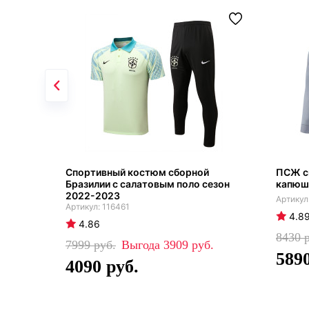
Спортивный костюм сборной
ПСЖ с
Бразилии с салатовым поло сезон
капюш
2022-2023
116461
4.8
4.86
8430
7999
3909
589
4090