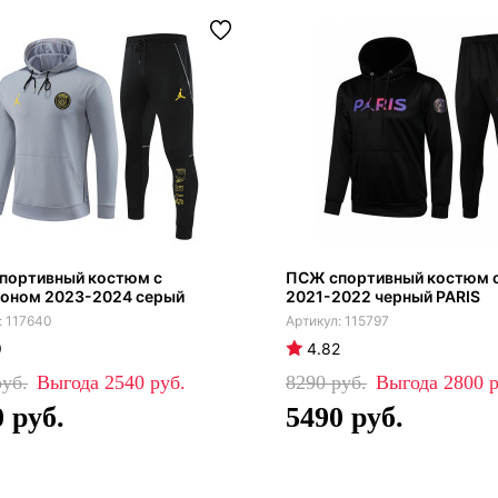
портивный костюм с
ПСЖ спортивный костюм с
оном 2023-2024 серый
2021-2022 черный PARIS
117640
115797
9
4.82
2540
8290
2800
0
5490