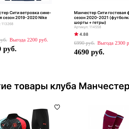
тер Сити ветровка сине-
Манчестер Сити гостевая
я сезон 2019-2020 Nike
сезон 2020-2021 (футболк
шорты + гетры)
113268
114558
4.88
2200
6990
2300
0
4690
ие товары клуба Манчестер