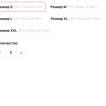
азмер S
Размер M
(165-175см, 60-70кг)
(175-180см, 70-80кг)
азмер L
Размер XL
(180-190см, 80-90кг)
(190-200см, 90-100кг)
азмер XXL
(200-210см, 100-120кг)
личество
-
+