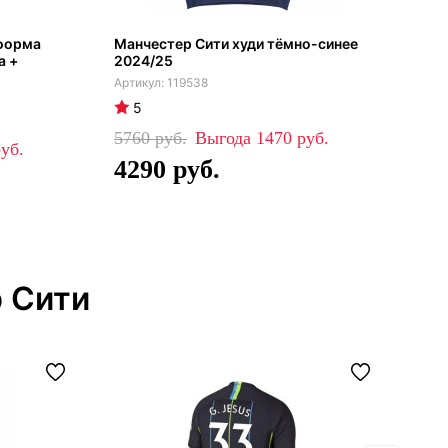
 форма
Манчестер Сити худи тёмно-синее
Ман
а +
2024/25
202
119538
5
4
5760
1470
51
4290
3
 Сити