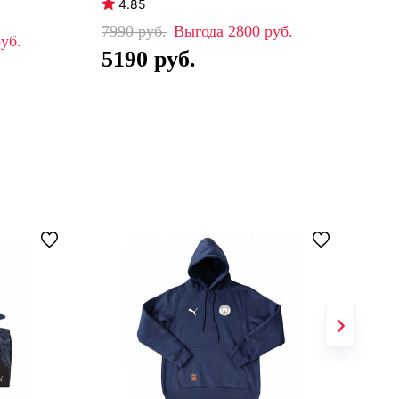
4.85
4
7990
2800
82
5190
5