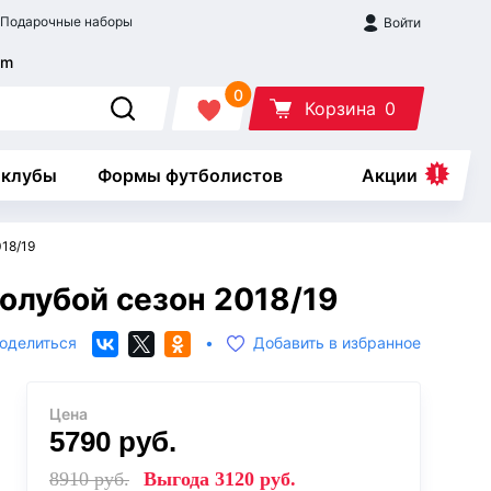
Подарочные наборы
Войти
0
Корзина
0
 клубы
Формы футболистов
Акции
18/19
олубой сезон 2018/19
оделиться
•
Добавить в избранное
Цена
5790
руб.
8910
руб.
Выгода
3120
руб.