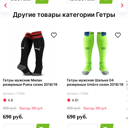
Другие товары категории Гетры
Гетры мужские Милан
Гетры мужские Шальке 04
резервные Puma сезон 2018/19
резервные Umbro сезон 2018/19
17628
17456
4.8
4.81
990
990
300
300
690
690