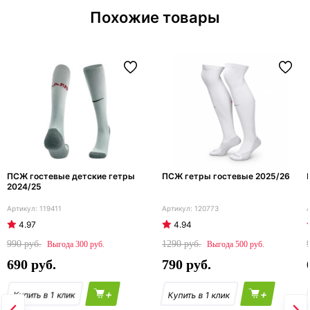
Похожие товары
ПСЖ гостевые детские гетры
ПСЖ гетры гостевые 2025/26
2024/25
119411
120773
4.97
4.94
990
1290
300
500
690
790
+
+