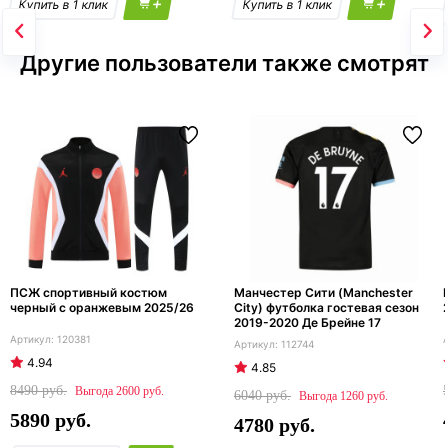
+
+
Другие пользователи также смотрят
ПСЖ спортивный костюм
Манчестер Сити (Manchester
черный с оранжевым 2025/26
City) футболка гостевая сезон
2019-2020 Де Брейне 17
120381
112744
4.94
4.85
8490
2600
6040
1260
5890
4780