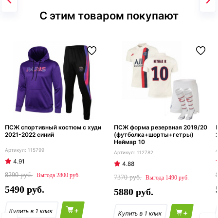
С этим товаром покупают
ПСЖ спортивный костюм с худи
ПСЖ форма резервная 2019/20
2021-2022 синий
(футболка+шорты+гетры)
Неймар 10
115799
112782
4.91
4.88
8290
2800
7370
1490
5490
5880
+
+