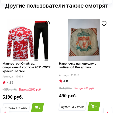
Другие пользователи также смотрят
Манчестер Юнайтед
Наволочка на подушку с
спортивный костюм 2021-2022
эмблемой Ливерпуль
красно-белый
113814
115659
4.8
4.85
921
431
7990
2800
490
5190
+
+