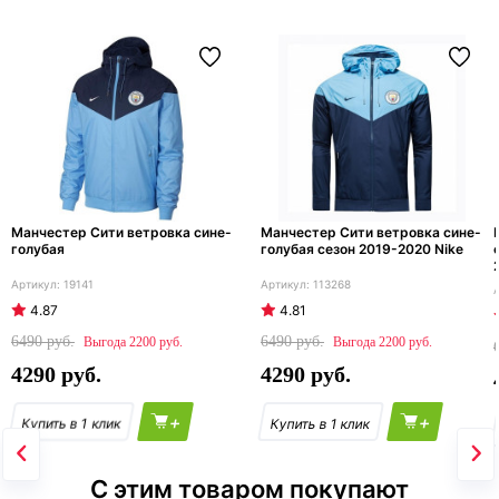
Манчестер Сити ветровка сине-
Манчестер Сити ветровка сине-
голубая
голубая сезон 2019-2020 Nike
19141
113268
4.87
4.81
6490
6490
2200
2200
4290
4290
+
+
С этим товаром покупают