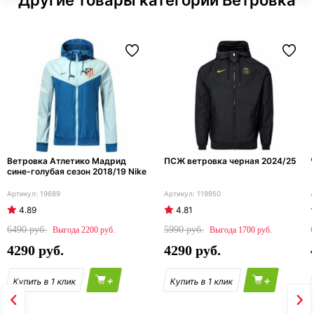
Другие товары категории Ветровка
Ветровка Атлетико Мадрид
ПСЖ ветровка черная 2024/25
сине-голубая сезон 2018/19 Nike
19689
119950
4.89
4.81
6490
5990
2200
1700
4290
4290
+
+