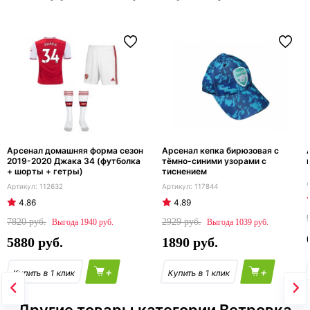
Арсенал домашняя форма сезон
Арсенал кепка бирюзовая с
2019-2020 Джака 34 (футболка
тёмно-синими узорами с
+ шорты + гетры)
тиснением
112632
117844
4.86
4.89
7820
2929
1940
1039
5880
1890
+
+