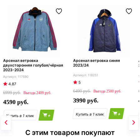
Арсенал ветровка
Арсенал ветровка синяя
двухсторонняя голубая/чёрная
2023/24
2023-2024
118251
117590
5
4.87
6490
2500
6999
2409
3990
4590
+
+
С этим товаром покупают