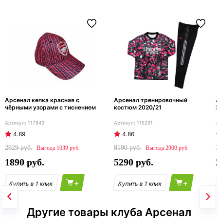
Арсенал кепка красная с
Арсенал тренировочный
чёрными узорами с тиснением
костюм 2020/21
117843
115291
4.89
4.86
2929
8190
1039
2900
1890
5290
+
+
Другие товары клуба Арсенал