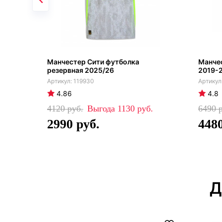
Манчестер Сити футболка
Манчес
резервная 2025/26
2019-2
119930
4.86
4.8
4120
1130
6490
2990
448
Д