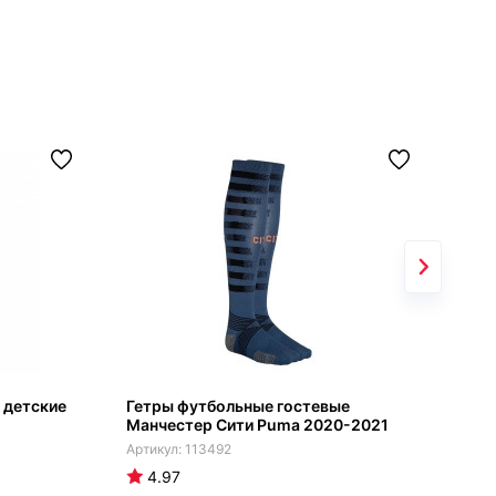
 детские
Гетры футбольные гостевые
Дом
Манчестер Сити Puma 2020-2021
сез
113492
4.97
4