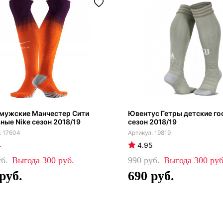
 мужские Манчестер Сити
Ювентус Гетры детские го
ные Nike сезон 2018/19
сезон 2018/19
17604
19819
4
4.95
300
990
300
690