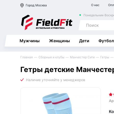
О нас
Опл
Город
Москва
Понедельник-Воскре
Мужчины
Женщины
Дети
Футбол
Главная
Сборные и клубы
Манчестер Сити
Гетры
Гетры детские Манчесте
Ар
Ко