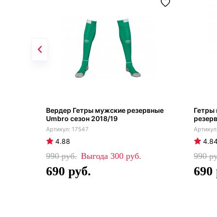
Вердер Гетры мужские резервные
Гетры
Umbro сезон 2018/19
резерв
17547
4.88
4.8
990
300
990
690
690