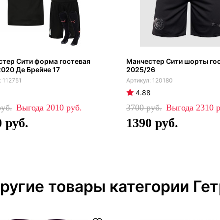
тер Сити форма гостевая
Манчестер Сити шорты го
020 Де Брейне 17
2025/26
112751
120180
4.88
2010
3700
2310
0
1390
ругие товары категории Ге