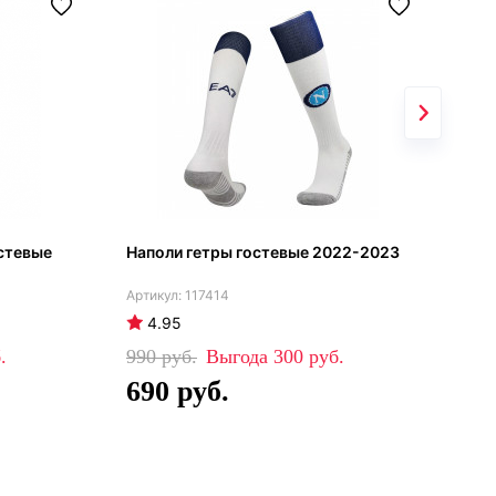
стевые
Наполи гетры гостевые 2022-2023
Реа
гет
117414
4.95
4
990
300
99
690
6