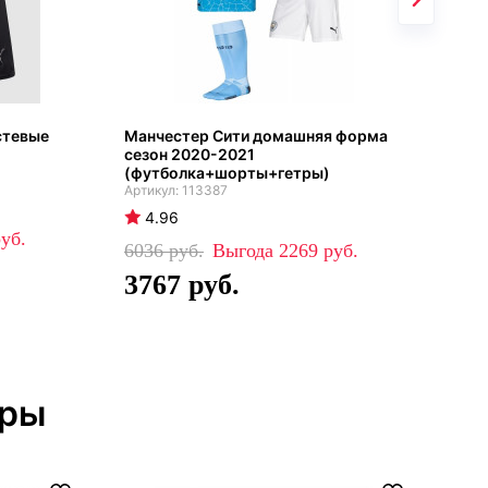
стевые
Манчестер Сити домашняя форма
Ман
сезон 2020-2021
гос
(футболка+шорты+гетры)
(фу
113387
4.96
4
6036
2269
73
3767
5
тры