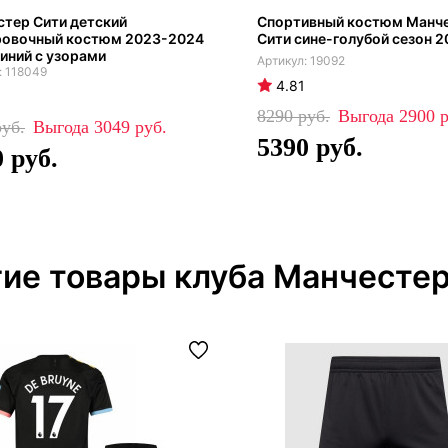
тер Сити детский
Спортивный костюм Манч
ровочный костюм 2023-2024
Сити сине-голубой сезон 2
иний с узорами
19092
118049
4.81
8290
2900
3049
5390
0
ие товары клуба Манчестер