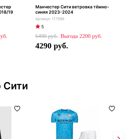
естер
Манчестер Сити ветровка тёмно-
Ман
018/19
синяя 2023-2024
кос
тём
117586
5
5
6490
2200
87
4290
5
 Сити