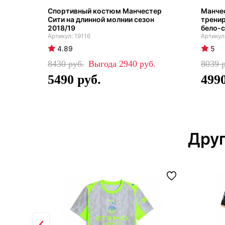
Спортивный костюм Манчестер
Манчес
Сити на длинной молнии сезон
трени
2018/19
бело-с
19116
4.89
5
8430
2940
8039
5490
499
Друг