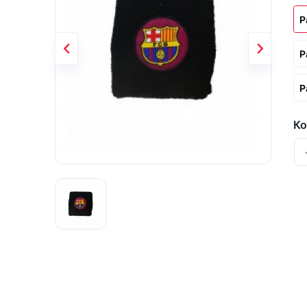
Р
Р
Р
Ко