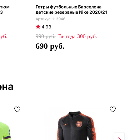
стюм
Гетры футбольные Барселона
Вра
23
детские резервные Nike 2020/21
Ште
113946
4.93
4
990
300
59
690
3
она