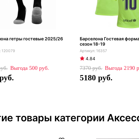
она гетры гостевые 2025/26
Барселона Гостевая форма
сезон 18-19
120079
16357
4.84
500
7370
2190
5180
ие товары категории Аксес