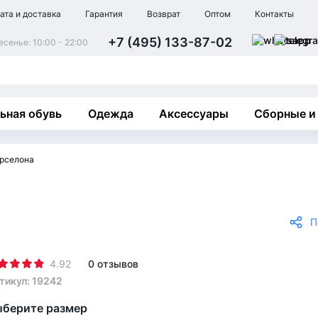
ата и доставка
Гарантия
Возврат
Оптом
Контакты
+7 (495) 133-87-02
сенье: 10:00 - 22:00
ьная обувь
Одежда
Аксессуары
Сборные и
арселона
П
4.92
0 отзывов
тикул: 19242
берите размер