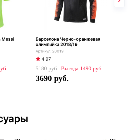
 Messi
Барселона Черно-оранжевая
Бар
олимпийка 2018/19
дет
20019
4.97
4
5180
1490
48
3690
3
суары