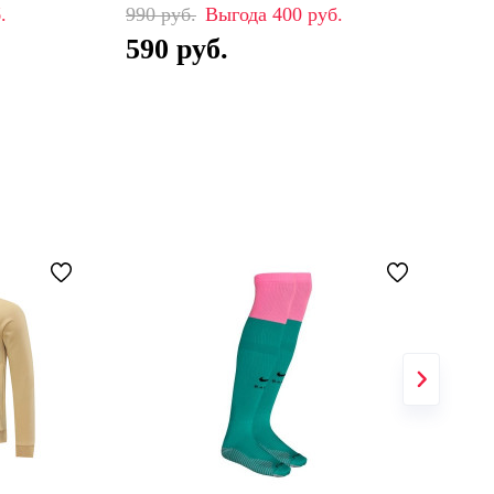
990
400
19
590
11