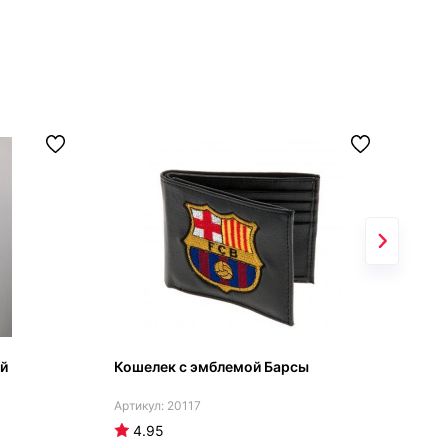
ой
Кошелек с эмблемой Барсы
Бар
20117
4.95
4