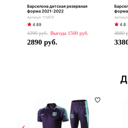
Барселона детская резервная
Барсе
форма 2021-2022
форма 
115879
4.89
4.8
4390
1500
4880
2890
338
Д