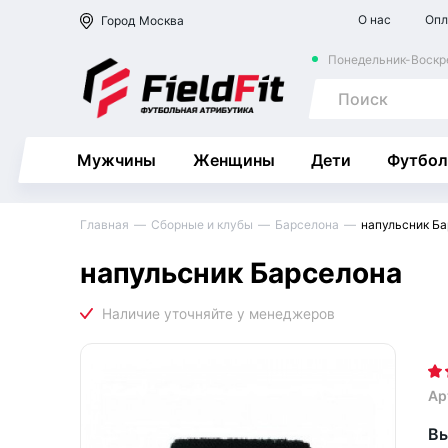
О нас
Опл
Город
Москва
Понедельник-Воскре
Мужчины
Женщины
Дети
Футбол
Главная
Сборные и клубы
Барселона
напульсник Б
напульсник Барселона
Ар
Вы