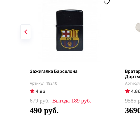
Зажигалка Барселона
Вратар
Дортм
19240
4.96
4.8
679
189
9585
490
369