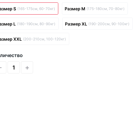
азмер S
Размер M
(165-175см, 60-70кг)
(175-180см, 70-80кг)
азмер L
Размер XL
(180-190см, 80-90кг)
(190-200см, 90-100кг)
азмер XXL
(200-210см, 100-120кг)
личество
-
+