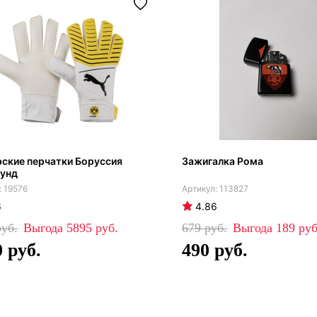
ские перчатки Боруссия
Зажигалка Рома
унд
19576
113827
6
4.86
5895
679
189
0
490