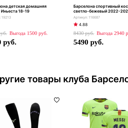
лона детская домашняя
Барселона спортивный ко
Иньеста 18-19
светло-бежевый 2022-20
19213
116687
4.88
1500
8430
2940
0
5490
ругие товары клуба Барсел