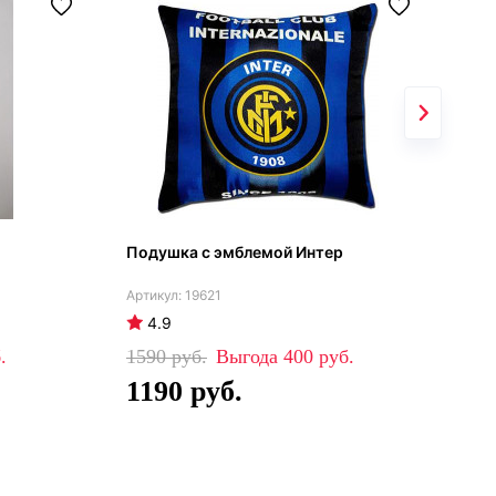
Подушка с эмблемой Интер
Арс
узо
19621
4.9
4
1590
400
29
1190
1