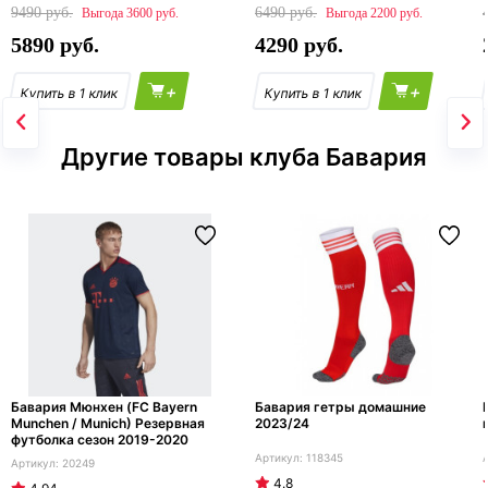
9490
6490
3600
2200
5890
4290
+
+
Другие товары клуба Бавария
Бавария Мюнхен (FC Bayern
Бавария гетры домашние
Munchen / Munich) Резервная
2023/24
футболка сезон 2019-2020
118345
20249
4.8