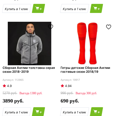
+
+
Сборная Англии толстовка серая
Гетры детские Сборная Англии
сезон 2018-2019
гостевые сезон 2018/19
112965
19917
4.9
4.94
5270
990
1380
300
3890
690
+
+