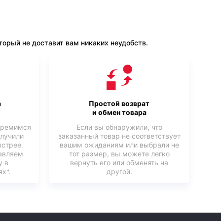
орый не доставит вам никаких неудобств.
а
Простой возврат
и обмен товара
тремимся
Если вы обнаружили, что
олучили
заказанный товар не соответствует
ыстрее.
вашим ожиданиям или выбрали не
авляем
тот размер, вы можете легко
у в
вернуть его или обменять на
х*.
другой.