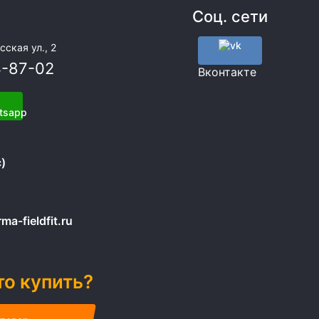
Соц. сети
сская ул., 2
3-87-02
Вконтакте
)
a-fieldfit.ru
то купить?