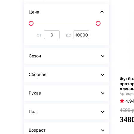
Цена
от
до
Сезон
Сборная
Футбол
вратар
длинн
Рукав
4.9
4690
Пол
348
Возраст