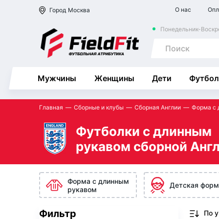
О нас
Опл
Город
Москва
Понедельник-Воскре
Мужчины
Женщины
Дети
Футбол
Главная
Сборные и клубы
Сборная Англии
Форма с 
Футболки с длинным
рукавом сборной Анг
Форма с длинным
Детская форм
рукавом
Фильтр