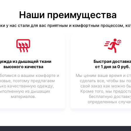
Наши преимущества
ки у нас стали для вас приятным и комфортным процессом, кот
ежда из дышащей ткани
Быстрая доставк
высокого качества
от 1 дня за 0 руб.
ботимся о вашем комфорте и
Мы ценим ваше время и с
ровье, поэтому предлагаем
сделать все, чтобы вы п
ько качественную одежду,
свой заказ как можно б
ыполненную из дышащих
Кроме того, мы предост
материалов.
бесплатную доставк
определенных случая