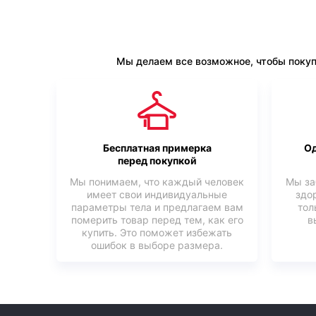
Мы делаем все возможное, чтобы покуп
Бесплатная примерка
Од
перед покупкой
Мы понимаем, что каждый человек
Мы за
имеет свои индивидуальные
здо
параметры тела и предлагаем вам
тол
померить товар перед тем, как его
в
купить. Это поможет избежать
ошибок в выборе размера.