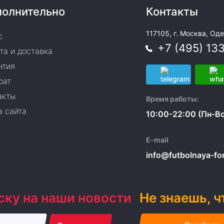
олнительно
Контакты
117105, г. Москва, Оде
с
+7 (495) 13
та и доставка
нтия
рат
акты
Время работы:
а сайта
10:00-22:00 (Пн-Вс
E-mail
info@futbolnaya-form
ску на наши новости
Не знаешь, ч