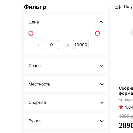
Фильтр
Цена
от
до
Сезон
Местность
Сборна
форма
Сборная
4.8
4290
Рукав
289