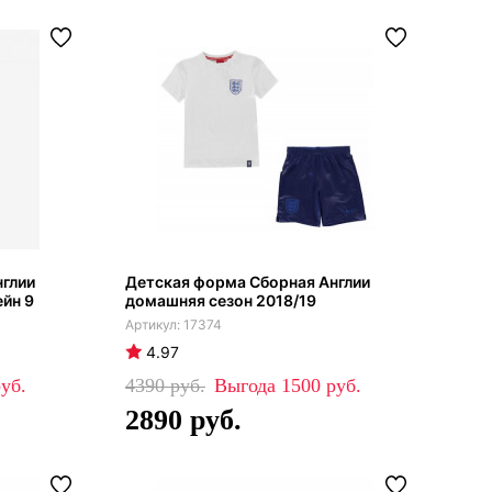
нглии
Детская форма Сборная Англии
ейн 9
домашняя сезон 2018/19
17374
4.97
4390
1500
2890