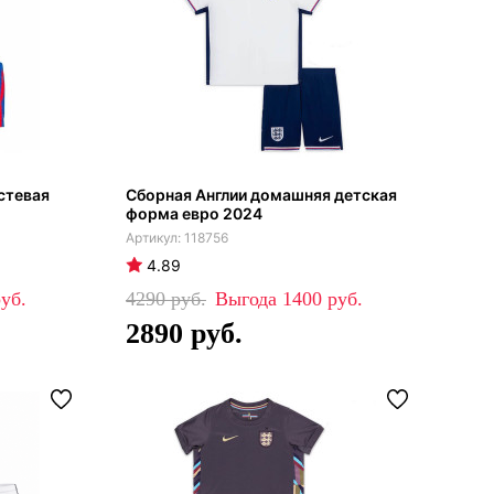
стевая
Сборная Англии домашняя детская
форма евро 2024
118756
4.89
4290
1400
2890