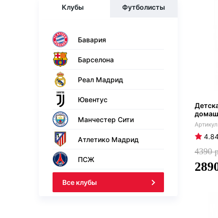
Клубы
Футболисты
Бавария
Барселона
Реал Мадрид
Ювентус
Детска
домашн
Манчестер Сити
4.8
Атлетико Мадрид
4390
ПСЖ
289
Все клубы