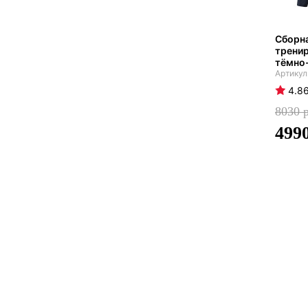
Сборна
трени
тёмно
4.8
8030
499