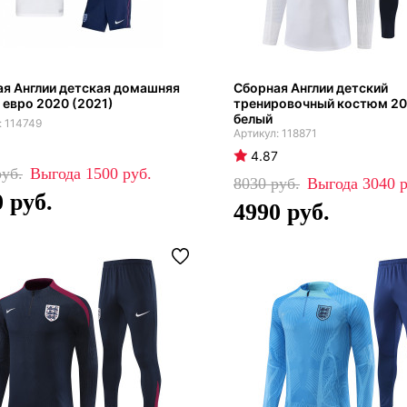
я Англии детская домашняя
Сборная Англии детский
евро 2020 (2021)
тренировочный костюм 20
белый
114749
118871
4.87
1500
8030
3040
0
4990