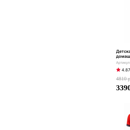
Детска
домашн
4.8
4810
339