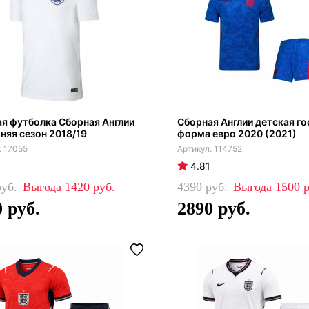
я футболка Сборная Англии
Сборная Англии детская го
яя сезон 2018/19
форма евро 2020 (2021)
17055
114752
7
4.81
1420
4390
1500
0
2890