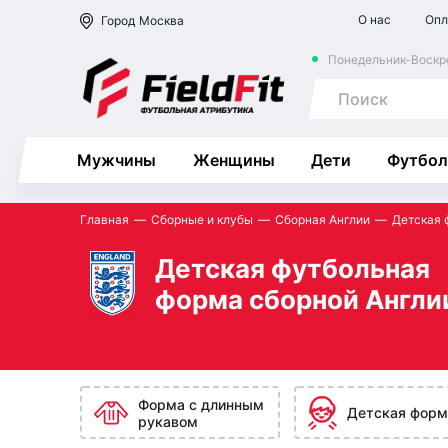
О нас
Опл
Город
Москва
Понедельник-Воскре
Мужчины
Женщины
Дети
Футбол
Главная
Сборные и клубы
Сборная Англии
Детская 
Детская футбольная
форма сборной Англи
Форма с длинным
Детская форм
рукавом