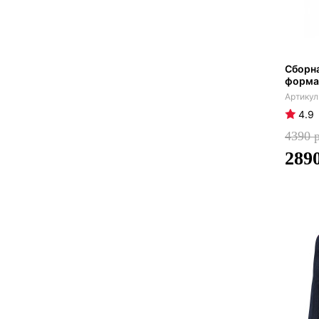
Сборна
форма 
4.9
4390
289