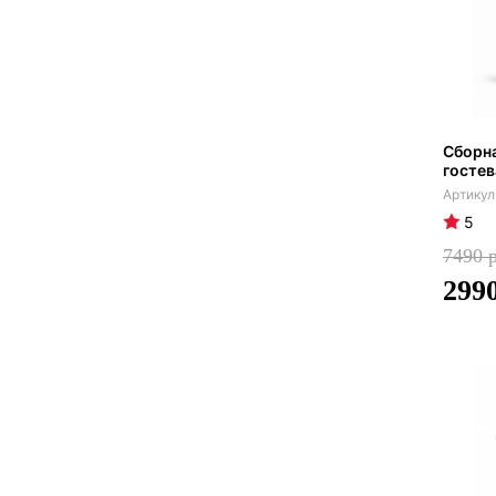
Сборна
гостев
5
7490
299