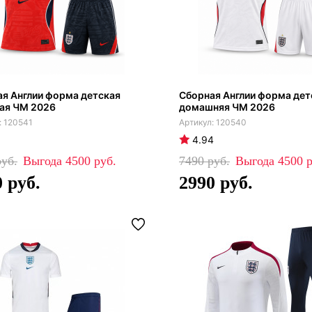
я Англии форма детская
Сборная Англии форма дет
ая ЧМ 2026
домашняя ЧМ 2026
120541
120540
4.94
4500
7490
4500
0
2990