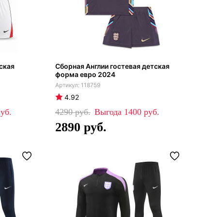
ская
Сборная Англии гостевая детская
форма евро 2024
118759
4.92
4290
1400
2890