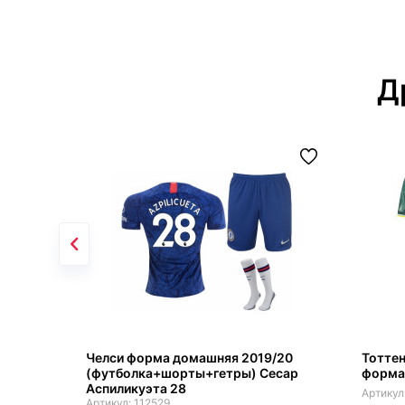
Д
Челси форма домашняя 2019/20
Тоттен
(футболка+шорты+гетры) Сесар
форма
Аспиликуэта 28
112529