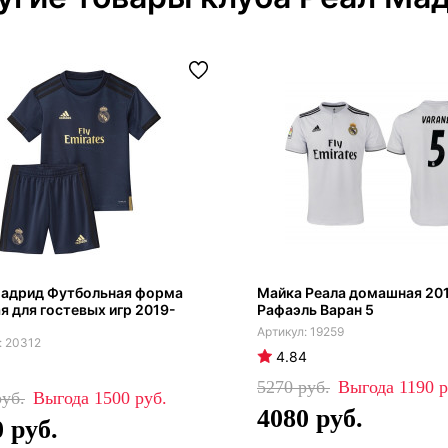
Мадрид Футбольная форма
Майка Реала домашная 20
я для гостевых игр 2019-
Рафаэль Варан 5
19259
20312
4.84
5270
1190
1500
4080
0