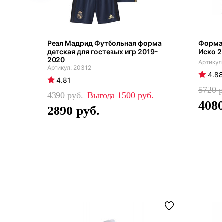
Реал Мадрид Футбольная форма
Форма 
детская для гостевых игр 2019-
Иско 2
2020
20312
4.8
4.81
5720
4390
1500
408
2890