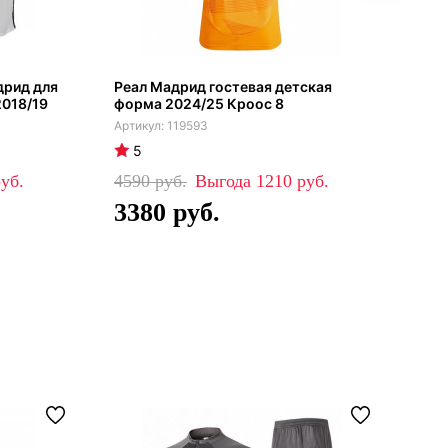
рид для
Реал Мадрид гостевая детская
Реа
2018/19
форма 2024/25 Кроос 8
фор
119593
5
5
4590
1210
45
3380
3