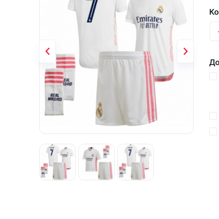
Ко
До