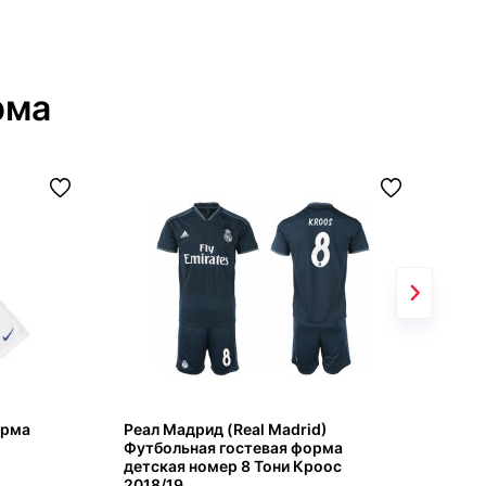
рма
орма
Реал Мадрид (Real Madrid)
Ман
Футбольная гостевая форма
фор
детская номер 8 Тони Кроос
2018/19