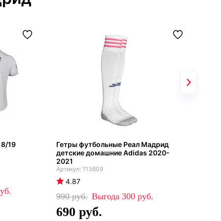
18/19
Гетры футбольные Реал Мадрид
Реа
детские домашние Adidas 2020-
дом
2021
рук
113609
4.87
4
990
300
43
690
3