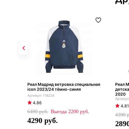
Реал Мадрид ветровка специальная
Реал 
icon 2023/24 тёмно-синяя
детска
2020
118224
4.86
4.81
6490
2200
4390
4290
289