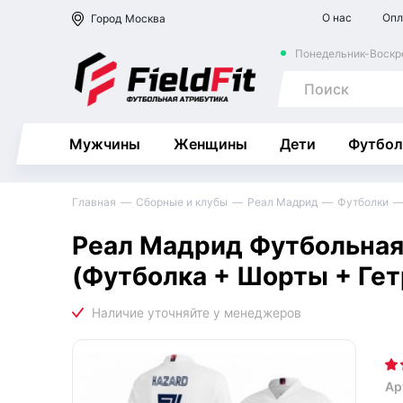
О нас
Опл
Город
Москва
Понедельник-Воскре
Мужчины
Женщины
Дети
Футбол
Главная
Сборные и клубы
Реал Мадрид
Футболки
Реал Мадрид Футбольная
(Футболка + Шорты + Ге
Ар