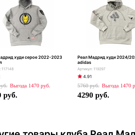
адрид худи серое 2022-2023
Реал Мадрид худи 2024/20
л
adidas
117148
119297
2
4.91
1470
5760
1470
0
4290
угие товары клуба Реал Ма