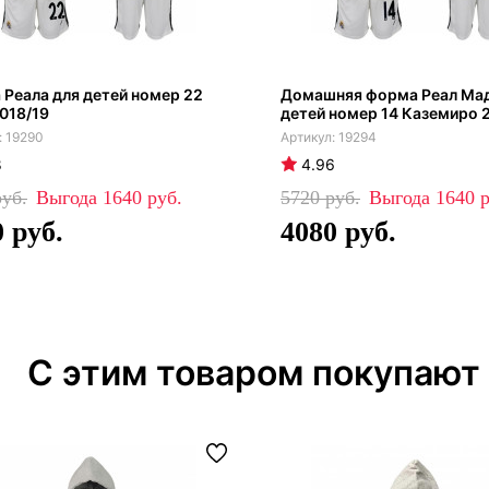
Реала для детей номер 22
Домашняя форма Реал Мад
018/19
детей номер 14 Каземиро 
19290
19294
8
4.96
1640
5720
1640
0
4080
С этим товаром покупают