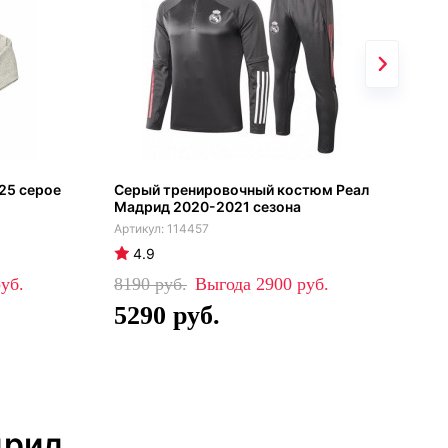
25 серое
Серый тренировочный костюм Реал
Реа
Мадрид 2020-2021 сезона
114457
4.9
4
8190
2900
57
5290
4
дрид