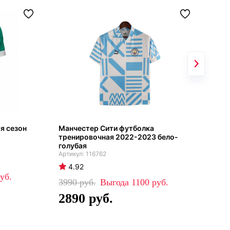
я сезон
Манчестер Сити футболка
Гос
тренировочная 2022-2023 бело-
Юна
голубая
116762
4
4.92
45
3990
1100
3
2890