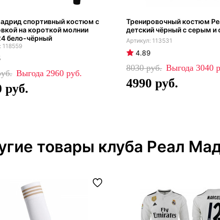
Мадрид спортивный костюм с
Тренировочный костюм Ре
вкой на короткой молнии
детский чёрный с серым и
24 бело-чёрный
113531
118559
4.89
5
8030
3040
2960
4990
0
угие товары клуба Реал Ма