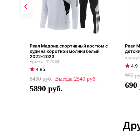
Реал Мадрид спортивный костюм с
Реал 
худи на короткой молнии белый
детски
2022-2023
117053
4.9
4.85
990
8430
2540
690
5890
Дру