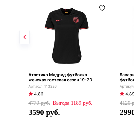
Атлетико Мадрид футболка
Бавар
женская гостевая сезон 19-20
футбо
113226
4.86
4.8
4779
1189
4120
3590
299