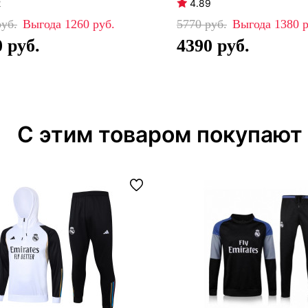
2
4.89
1260
5770
1380
0
4390
С этим товаром покупают