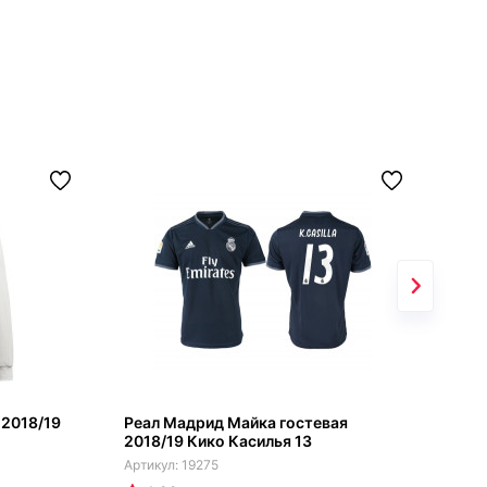
 2018/19
Реал Мадрид Майка гостевая
Реа
2018/19 Кико Касилья 13
202
19275