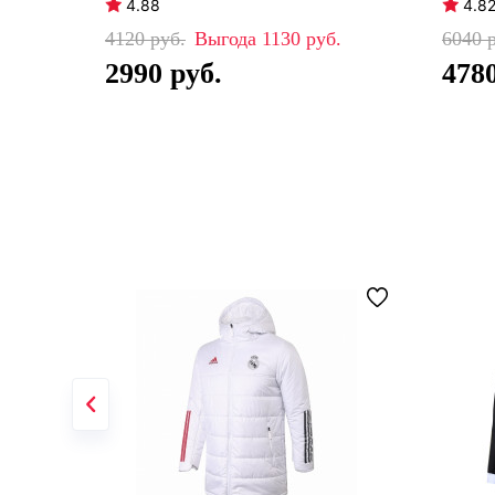
4.88
4.8
4120
1130
6040
2990
478