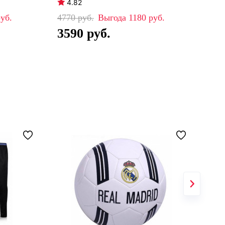
4.82
4
4770
1180
39
3590
2