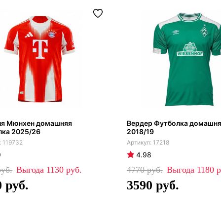
ия Мюнхен домашняя
Вердер Футболка домашня
лка 2025/26
2018/19
119732
17218
9
4.98
1130
4770
1180
0
3590