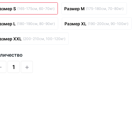
азмер S
Размер M
(165-175см, 60-70кг)
(175-180см, 70-80кг)
азмер L
Размер XL
(180-190см, 80-90кг)
(190-200см, 90-100кг)
азмер XXL
(200-210см, 100-120кг)
личество
-
+