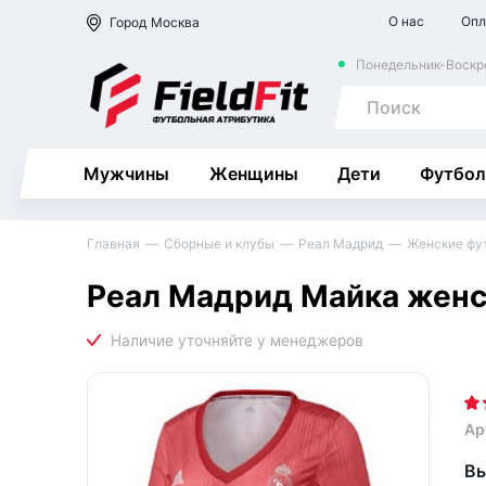
О нас
Опл
Город
Москва
Понедельник-Воскре
Мужчины
Женщины
Дети
Футбол
Главная
Сборные и клубы
Реал Мадрид
Женские фу
Реал Мадрид Майка женск
Ар
Вы