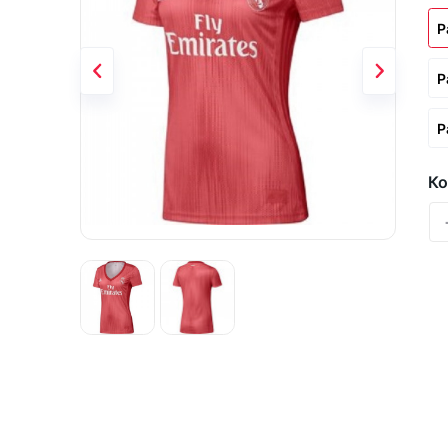
Р
Р
Р
Ко