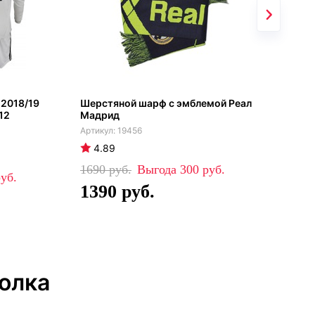
 2018/19
Шерстяной шарф с эмблемой Реал
Гет
12
Мадрид
дом
19456
4.89
4
1690
300
99
1390
6
олка