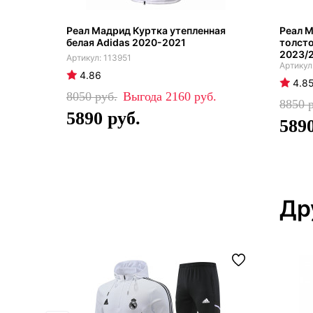
Реал Мадрид Куртка утепленная
Реал 
белая Adidas 2020-2021
толсто
2023/
113951
4.86
4.8
8050
2160
8850
5890
589
Др