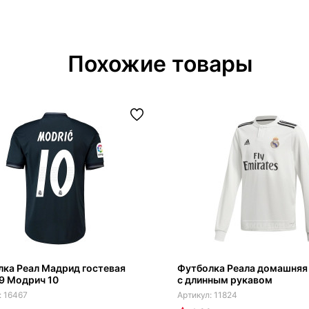
Похожие товары
ка Реал Мадрид гостевая
Футболка Реала домашняя
9 Модрич 10
с длинным рукавом
16467
11824