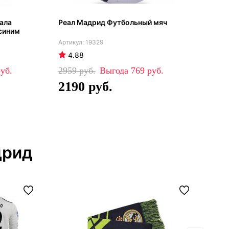
ала
Реал Мадрид Футбольный мяч
Реа
 синим
кос
сер
19329
4.88
4
2959
769
82
2190
5
дрид