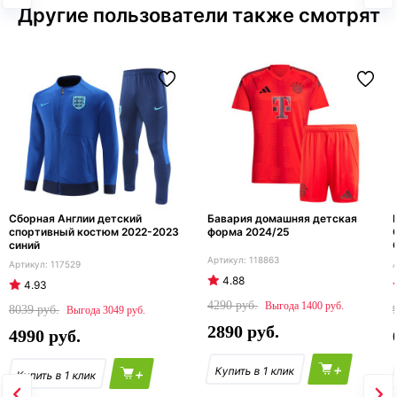
Другие пользователи также смотрят
Сборная Англии детский
Бавария домашняя детская
спортивный костюм 2022-2023
форма 2024/25
синий
118863
117529
4.88
4.93
4290
1400
8039
3049
2890
4990
+
+