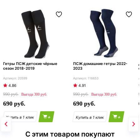
Гетры ПСЖ детские чёрные
ПСЖ домашние гетры 2022-
сезон 2018-2019
2023
20599
116653
4.86
4.91
990
990
300
300
690
690
+
+
С этим товаром покупают