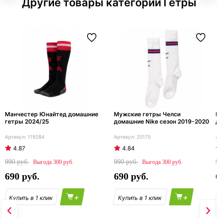
Другие товары категории Гетры
Манчестер Юнайтед домашние
Мужские гетры Челси
гетры 2024/25
домашние Nike сезон 2019-2020
119284
20175
4.87
4.84
990
990
300
300
690
690
+
+