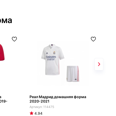
рма
а
Реал Мадрид домашняя форма
Тот
019-
2020-2021
фор
114475
4.94
5