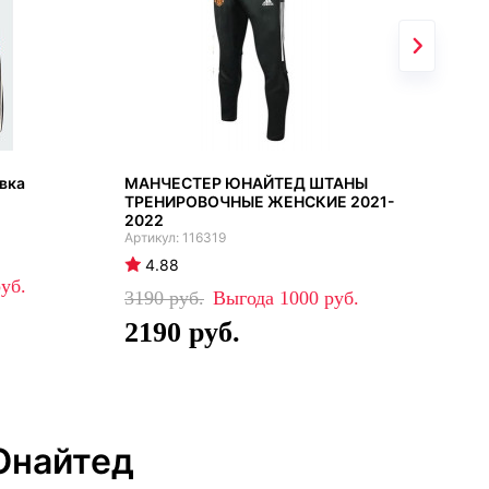
вка
МАНЧЕСТЕР ЮНАЙТЕД ШТАНЫ
Ман
ТРЕНИРОВОЧНЫЕ ЖЕНСКИЕ 2021-
кос
2022
мол
116319
ора
4.88
4
3190
1000
88
2190
5
Юнайтед