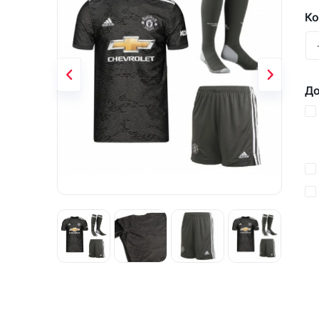
Ко
До