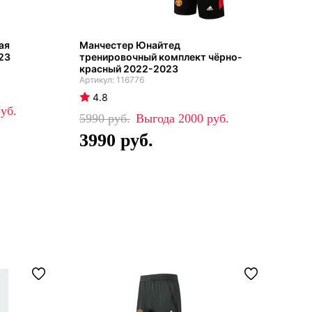
ая
Манчестер Юнайтед
Ман
23
тренировочный комплект чёрно-
фор
красный 2022-2023
202
116776
4.8
4
5990
2000
48
3990
3