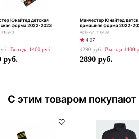
стер Юнайтед детская
Манчестер Юнайтед детск
рская форма 2022-2023
домашняя форма 2022-20
116973
116489
7
4.97
1400
4290
1400
0
2890
С этим товаром покупают