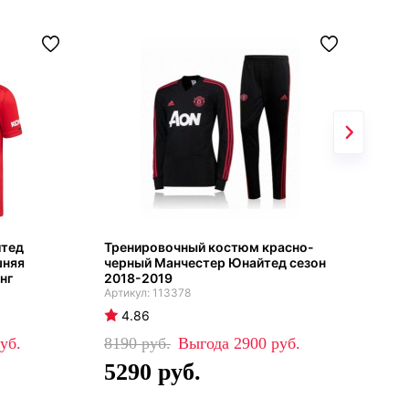
йтед
Тренировочный костюм красно-
Ман
шняя
черный Манчестер Юнайтед сезон
дет
нг
2018-2019
113378
4
4.86
50
8190
2900
3
5290