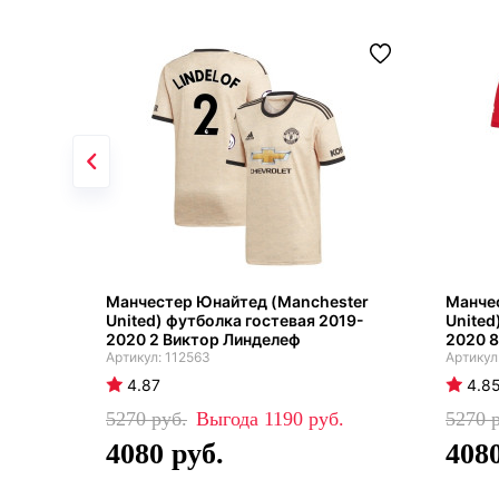
Манчестер Юнайтед (Manchester
Манче
United) футболка гостевая 2019-
United
2020 2 Виктор Линделеф
2020 8
112563
4.87
4.8
5270
1190
5270
4080
408