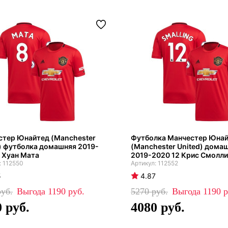
стер Юнайтед (Manchester
Футболка Манчестер Юна
) футболка домашняя 2019-
(Manchester United) дома
 Хуан Мата
2019-2020 12 Крис Смолли
112550
112552
5
4.87
1190
5270
1190
0
4080