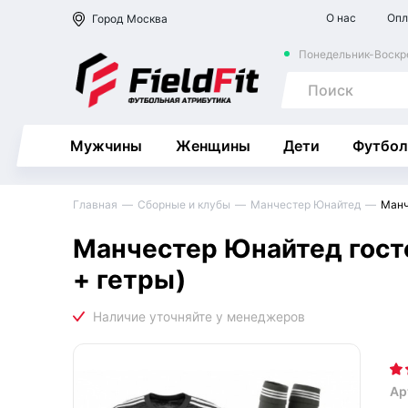
О нас
Опл
Город
Москва
Понедельник-Воскре
Мужчины
Женщины
Дети
Футбол
Главная
Сборные и клубы
Манчестер Юнайтед
Манч
Манчестер Юнайтед гост
+ гетры)
Ар