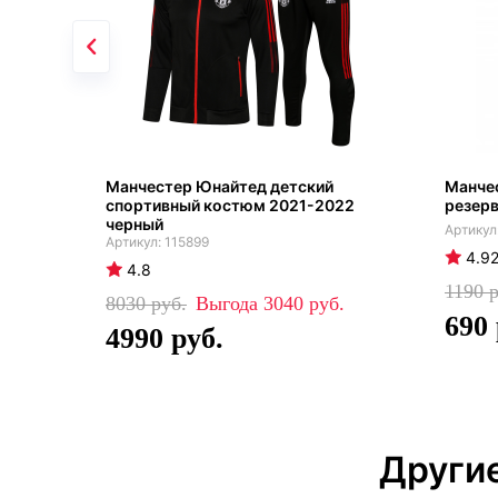
Манчестер Юнайтед детский
Манче
спортивный костюм 2021-2022
резер
черный
115899
4.9
4.8
1190
8030
3040
690
4990
Други