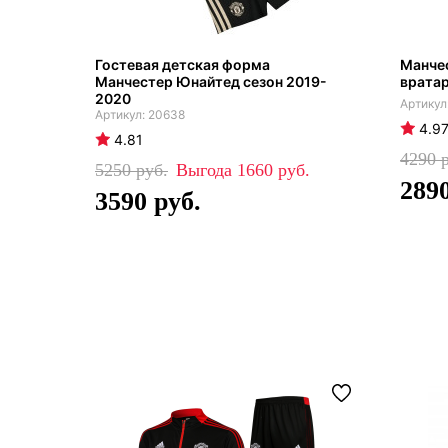
Гостевая детская форма
Манче
Манчестер Юнайтед сезон 2019-
врата
2020
20638
4.9
4.81
4290
5250
1660
289
3590