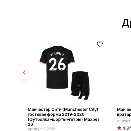
Д
Манчестер Сити (Manchester City)
Манче
гостевая форма 2019-2020
врата
(футболка+шорты+гетры) Махрез
26
4.9
112762