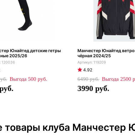
стер Юнайтед детские гетры
Манчестер Юнайтед ветро
вные 2025/26
чёрная 2024/25
120036
119209
2
4.92
500
6490
2500
3990
е товары клуба Манчестер 