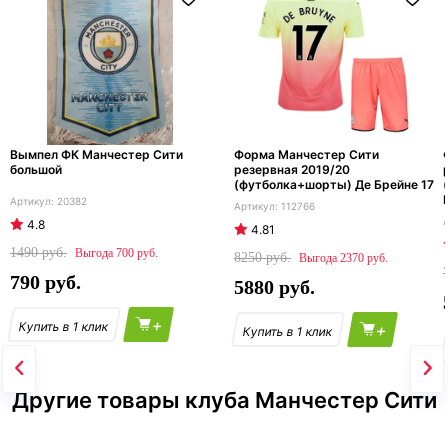
Вымпел ФК Манчестер Сити
Форма Манчестер Сити
большой
резервная 2019/20
(футболка+шорты) Де Брейне 17
20382
112766
4.8
4.81
1490
700
8250
2370
790
5880
+
+
Другие товары клуба Манчестер Сити