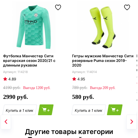
Футболка Манчестер Сити
Гетры мужские Манчестер Сити
вратарская сезон 2020/21 с
резервные Puma сезон 2019-
длинным рукавом
2020
114218
114014
4.89
4.95
4190
789
1200
209
2990
580
+
+
Другие товары категории