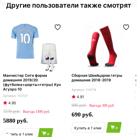
Другие пользователи также смотрят
Манчестер Сити форма
Сборная Швейцарии гетры
домашняя 2019/20
домашние 2018-2019
(футболка+шорты+гетры) Кун
Агуэро 10
114774
112737
4.91
4.95
990
300
7370
1490
690
5880
+
+